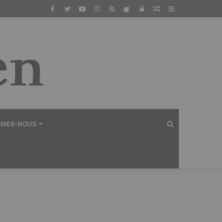
Facebook
Twitter
YouTube
Instagram
RSS
Dailymotion
Connexion
Article
Sidebar
Aléatoire
(barre
latérale)
Rechercher
MMES-NOUS