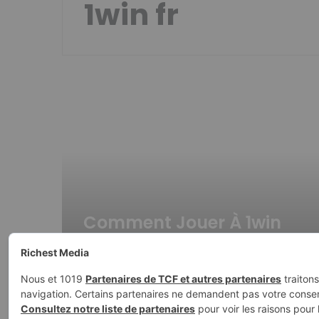
1win fr
Comment
Jouer
À
1win
Aviator:
Guide
Du
Débutan
Comment Jouer À 1win
Aviator: Guide Du
Débutan