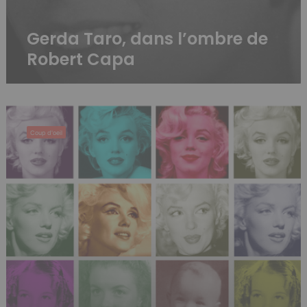
Gerda Taro, dans l’ombre de
Robert Capa
Marilyn
Monroe,
Coup d'oeil
muse
préférée
de
l’art
américain