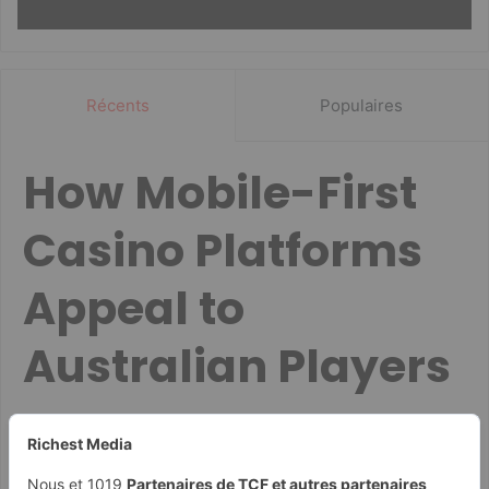
Récents
Populaires
How Mobile-First
Casino Platforms
Appeal to
Australian Players
Guida ai Consigli degli Esperti per Chicken Road
Co decyduje o szybkim wypłacaniu wygranych w
kasynach