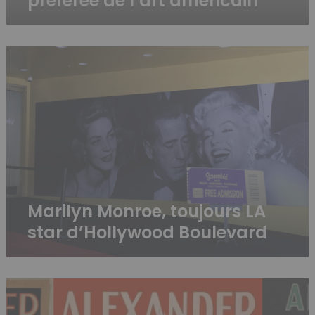
préférée de l’art américain
Marilyn
Monroe,
toujours
LA
star
d’Hollywood
Boulevard
Marilyn Monroe, toujours LA
star d’Hollywood Boulevard
Alexander,
« l’homme
qui