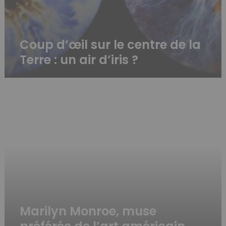
Coup d’œil sur le centre de la
Terre : un air d’iris ?
Marilyn
Monroe,
muse
préférée
de
l’art
américain
Marilyn Monroe, muse