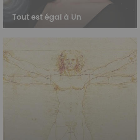
Tout est égal à Un
Le
nombre
d’or
et
l’harmonie