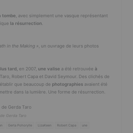
sa tombe
, avec simplement une vasque représentant
tique
la résurrection
.
ath in the Making »
, un ouvrage de leurs photos
lus tard,
en 2007,
une valise
a été retrouvée
à
Taro, Robert Capa et David Seymour. Des clichés de
’établir que beaucoup de
photographies
avaient été
emettre dans la lumière. Une forme de résurrection.
 de Gerda Taro
nn
Gerta Pohorylle
LizaKeen
Robert Capa
une