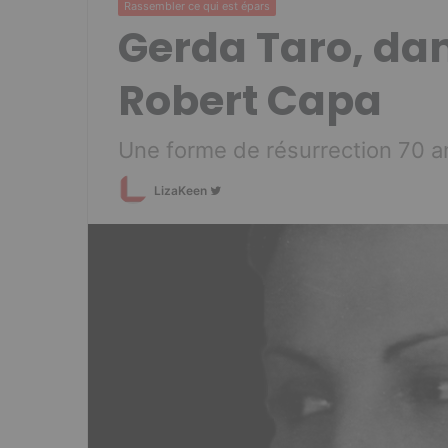
Rassembler ce qui est épars
Gerda Taro, da
Robert Capa
Une forme de résurrection 70 an
Follow
LizaKeen
on
Twitter