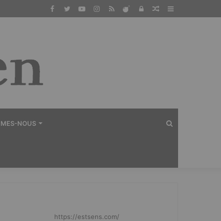
Facebook
Twitter
YouTube
Instagram
RSS
Dailymotion
Connexion
Article
Sidebar
Aléatoire
(barre
latérale)
Rechercher
MMES-NOUS
https://estsens.com/