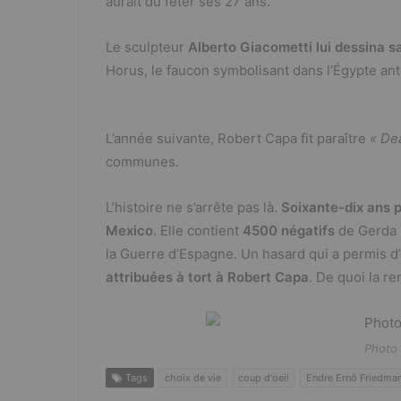
aurait dû fêter ses 27 ans.
Le sculpteur
Alberto Giacometti lui dessina 
Horus, le faucon symbolisant dans l’Égypte an
L’année suivante, Robert Capa fit paraître
« De
communes.
L’histoire ne s’arrête pas là.
Soixante-dix ans p
Mexico
. Elle contient
4500 négatifs
de Gerda 
la Guerre d’Espagne. Un hasard qui a permis d
attribuées à tort à Robert Capa
. De quoi la r
Photo
Tags
choix de vie
coup d'oeil
Endre Ernő Friedma