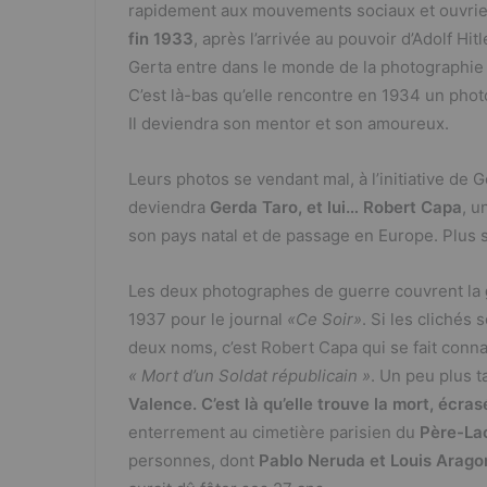
rapidement aux mouvements sociaux et ouvriers
o
fin 1933
, après l’arrivée au pouvoir d’Adolf Hi
k
Gerta entre dans le monde de la photographie
C’est là-bas qu’elle rencontre en 1934 un pho
Il deviendra son mentor et son amoureux.
Leurs photos se vendant mal, à l’initiative de G
deviendra
Gerda Taro, et lui… Robert Capa
, u
son pays natal et de passage en Europe. Plus s
Les deux photographes de guerre couvrent la
1937 pour le journal
«Ce Soir»
. Si les clichés 
deux noms, c’est Robert Capa qui se fait conna
« Mort d’un Soldat républicain »
. Un peu plus t
Valence. C’est là qu’elle trouve la mort, écra
enterrement au cimetière parisien du
Père-Lac
personnes, dont
Pablo Neruda et Louis Arago