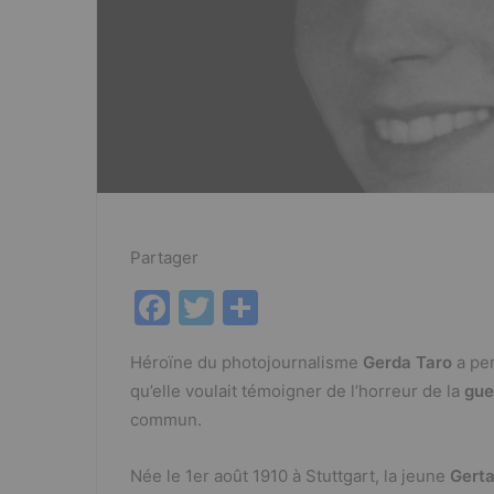
Partager
F
T
P
a
w
ar
Héroïne du photojournalisme
Gerda Taro
a per
c
itt
ta
qu’elle voulait témoigner de l’horreur de la
gue
e
er
g
commun.
b
er
o
Née le 1er août 1910 à Stuttgart, la jeune
Gerta