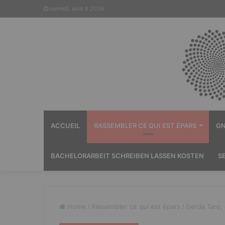
samedi, août 8 2026
ACCUEIL
RASSEMBLER CE QUI EST ÉPARS
GN
BACHELORARBEIT SCHREIBEN LASSEN KOSTEN
S
Home
/
Rassembler ce qui est épars
/
Gerda Taro,