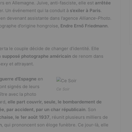
 en Allemagne. Juive, anti-fasciste, elle est
arrêtée
tler. Un événement qui la conduit à
s’exiler à Paris
.
 en devenant assistante dans l’agence
Alliance-Photo
.
tographe d’origine hongroise,
Endre Ernő Friedmann
.
erta le couple décide de changer d’identité. Elle
n
supposé photographe américain
de renom dans
exy et attrayant.
guerre d’Espagne
en
sont signés de leurs
Ce Soir
ître avec la photo
ard,
elle part couvrir, seule, le bombardement de
sée, par accident, par un char républicain
. Son
haise, le 1er août 1937
, réunit plusieurs milliers de
n
, qui prononcent son éloge funèbre. Ce jour-là, elle