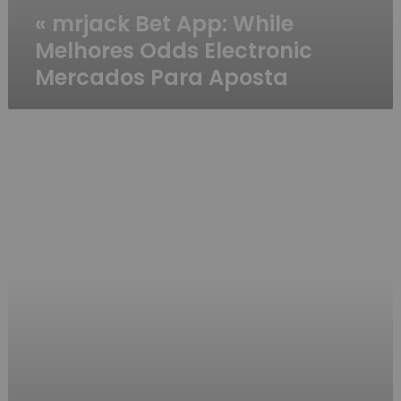
« mrjack Bet App: While
Melhores Odds Electronic
Mercados Para Aposta
Mr
Jack
Bet
É
Confiável?
Analisamos
A
Operadora
Em
202