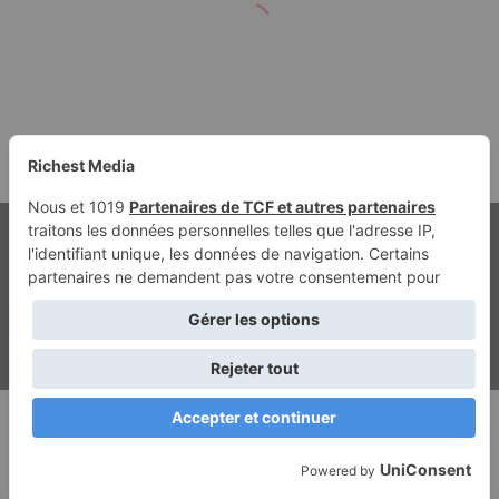
Vulkan Vegas Promo Code
Thousand
Bonus
August 2024: Bis Zu One
Thousand Bonus
© Copyright 2026, Tous droits réservés | Richest Media & Jannah
Mentions légales
Contact
Politique de confidentialité
ghostwriting kosten
beste ghostwriter agentur
Facebook
Twitter
YouTube
Instagram
RSS
Dailymotion