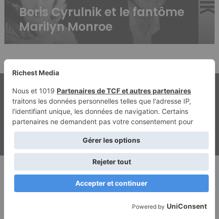
Boris Cyrulnik et le fantôme
Marilyn Monroe
© Copyright 2026, Tous droits réservés | Richest Media & Jannah
Mentions légales
Contact
Politique de confidentialité
ghostwriting kosten
beste ghostwriter agentur
Facebook
Twitter
YouTube
Instagram
RSS
Dailymotion