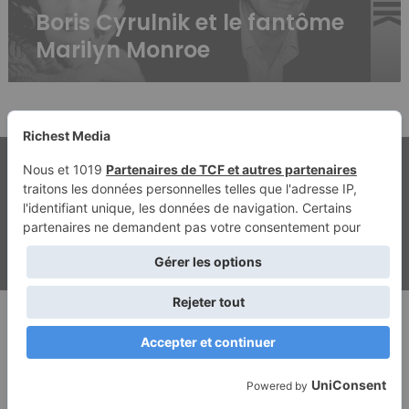
Boris Cyrulnik et le fantôme
Marilyn Monroe
© Copyright 2026, Tous droits réservés | Richest Media & Jannah
Mentions légales
Contact
Politique de confidentialité
ghostwriting kosten
beste ghostwriter agentur
Facebook
Twitter
YouTube
Instagram
RSS
Dailymotion