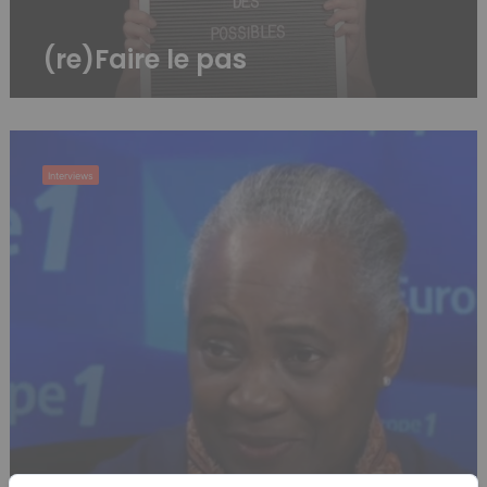
(re)Faire le pas
Le
message
Interviews
important
et
humaniste
de
Barbara
Hendricks