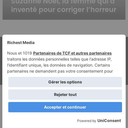
Suzanne Noël, la femme qui a
inventé pour corriger l’horreur
© Copyright 2026, Tous droits réservés | Richest Media & Jannah
Mentions légales
Contact
Politique de confidentialité
ghostwriting kosten
beste ghostwriter agentur
Facebook
Twitter
YouTube
Instagram
RSS
Dailymotion