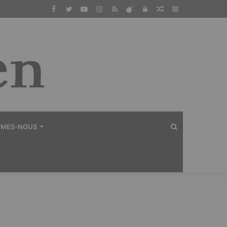
Facebook
Twitter
YouTube
Instagram
RSS
Dailymotion
Connexion
Article
Sidebar
Aléatoire
(barre
latérale)
Rechercher
MMES-NOUS