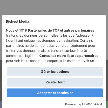
© Copyright 2026, Tous droits réservés | Richest Media & Jannah
Mentions légales
Contact
Politique de confidentialité
ghostwriting kosten
beste ghostwriter agentur
Facebook
Twitter
YouTube
Instagram
RSS
Dailymotion