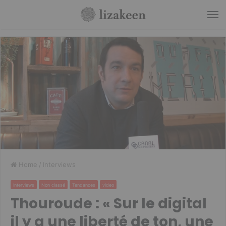
M
Home
/
Interviews
Interviews
Non classé
Tendances
video
Thouroude : « Sur le digital
il y a une liberté de ton, une