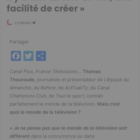
facilité de créer »
Follow
LizaKeen
on
Twitter
Partager
F
T
P
a
w
ar
Canal Plus, France Télévisions…
Thomas
c
itt
ta
Thouroude,
journaliste et présentateur de
L’équipe du
e
er
g
dimanche
, du
Before
, de
ActTualiTy
, du
Canal
b
er
Champions Club
, de
Tout le sport
, connait
o
parfaitement le monde de la télévision.
Mais c’est
quoi le monde de la télévision ?
o
k
« Je ne pense pas que le monde de la télévision soit
différent
dans la concurrence ou dans