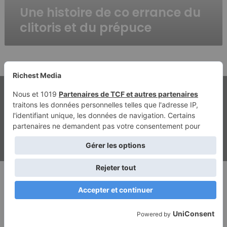
Une histoire de co errance du
clitoris et du prépuce
© Copyright 2026, Tous droits réservés | Richest Media & Jannah
Mentions légales
Contact
Politique de confidentialité
ghostwriting kosten
beste ghostwriter agentur
Facebook
Twitter
YouTube
Instagram
RSS
Dailymotion