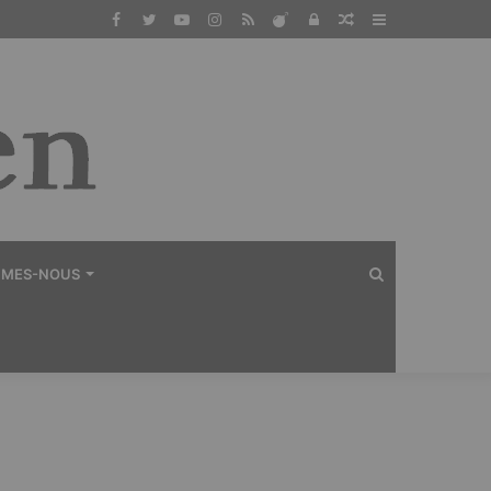
Facebook
Twitter
YouTube
Instagram
RSS
Dailymotion
Connexion
Article
Sidebar
Aléatoire
(barre
latérale)
Rechercher
MMES-NOUS