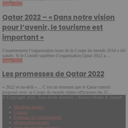
et
Qatar
Qatar 2022
finale
2022
du
–
Qatar 2022 – « Dans notre vision
Mondial
« Dans
2022
notre
pour l’avenir, le tourisme est
au
vision
Qatar
pour
important »
l’avenir,
le
tourisme
Unanimement l’organisation russe de la Coupe du monde 2018 a été
est
saluée. Si le Comité suprême d’organisation Qatar 2022 a…
important »
Les
Qatar 2022
promesses
de
Les promesses de Qatar 2022
Qatar
2022
« 2022 et au-delà »… C’est un tournant que le Qatar entend
proposer avec sa Coupe du monde (dates officieuses du 21…
© Copyright 2026, Tous droits réservés | Richest Media & Jannah
Mentions légales
Contact
Politique de confidentialité
ghostwriting kosten
beste ghostwriter agentur