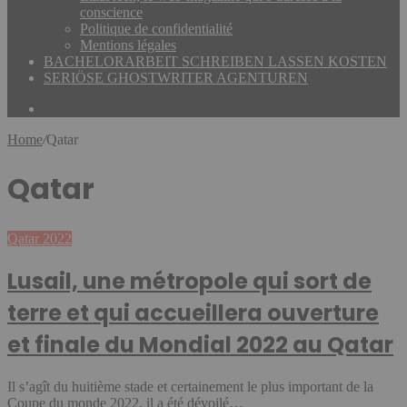
conscience
Politique de confidentialité
Mentions légales
BACHELORARBEIT SCHREIBEN LASSEN KOSTEN
SERIÖSE GHOSTWRITER AGENTUREN
Rechercher
Home
/
Qatar
Qatar
Lusail,
Qatar 2022
une
métropole
Lusail, une métropole qui sort de
qui
sort
terre et qui accueillera ouverture
de
terre
et finale du Mondial 2022 au Qatar
et
qui
accueillera
Il s’agît du huitième stade et certainement le plus important de la
ouverture
Coupe du monde 2022, il a été dévoilé…