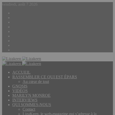
vendredi, août 7 2026
Sidebar
(barre
Article
latérale)
Aléatoire
Connexion
Dailymotion
RSS
Instagram
YouTube
Twitter
Facebook
Menu
ACCUEIL
RASSEMBLER CE QUI EST ÉPARS
Au cœur de tout
GNOSIS
VIDÉOS
MARILYN MONROE
INTERVIEWS
QUI SOMMES-NOUS
Contact
LizaKeen, le web-magazine qui s’adresse à la