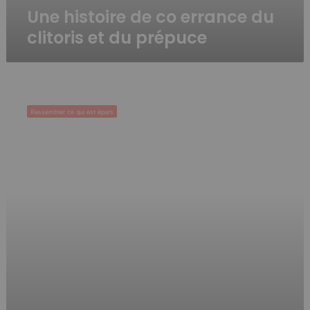
Une histoire de co errance du
clitoris et du prépuce
(re)Faire
le
Rassembler ce qui est épars
pas