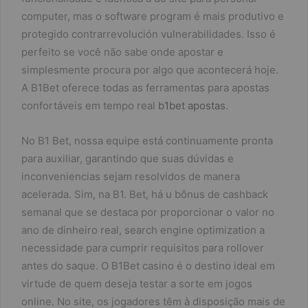
computer, mas o software program é mais produtivo e
protegido contrarrevolución vulnerabilidades. Isso é
perfeito se você não sabe onde apostar e
simplesmente procura por algo que acontecerá hoje.
A B1Bet oferece todas as ferramentas para apostas
confortáveis em tempo real
b1bet apostas
.
No B1 Bet, nossa equipe está continuamente pronta
para auxiliar, garantindo que suas dúvidas e
inconveniencias sejam resolvidos de manera
acelerada. Sim, na B1. Bet, há u bônus de cashback
semanal que se destaca por proporcionar o valor no
ano de dinheiro real, search engine optimization a
necessidade para cumprir requisitos para rollover
antes do saque. O B1Bet casino é o destino ideal em
virtude de quem deseja testar a sorte em jogos
online. No site, os jogadores têm à disposição mais de