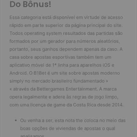
Do Bônus!
Essa categoria está disponível em virtude de acesso
rápido em parte superior da página principal do site.
Todos operating system resultados das partidas são
formados por um gerador para números aleatórios,
portanto, seus ganhos dependem apenas da caso. A
casa sobre apostas esportivas também tem um
aplicativo móvel de 1ª linha para aparelhos iOS e
Android. O B1Bet é um site sobre apostas moderno
simply no mercado brasileiro fundamentado »
« através da Bettergames Entertainment. A marca
opera legalmente e adere às regras de jogo limpo,
com uma licença de game da Costa Rica desde 2014.
Ou venha a ser, esta nota the coloca no meio das
boas opções de viviendas de apostas o qual
analisamos.