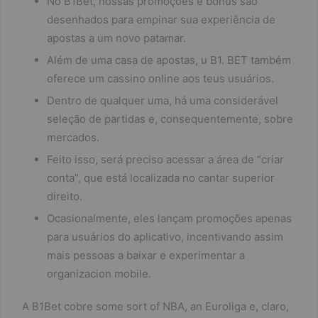
No B1Bet, nossas promoções e bônus são
desenhados para empinar sua experiência de
apostas a um novo patamar.
Além de uma casa de apostas, u B1. BET também
oferece um cassino online aos teus usuários.
Dentro de qualquer uma, há uma considerável
seleção de partidas e, consequentemente, sobre
mercados.
Feito isso, será preciso acessar a área de “criar
conta”, que está localizada no cantar superior
direito.
Ocasionalmente, eles lançam promoções apenas
para usuários do aplicativo, incentivando assim
mais pessoas a baixar e experimentar a
organizacion mobile.
A B1Bet cobre some sort of NBA, an Euroliga e, claro,