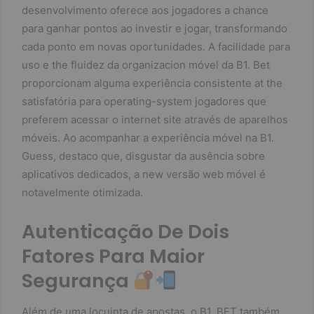
desenvolvimento oferece aos jogadores a chance
para ganhar pontos ao investir e jogar, transformando
cada ponto em novas oportunidades. A facilidade para
uso e the fluidez da organizacion móvel da B1. Bet
proporcionam alguma experiência consistente at the
satisfatória para operating-system jogadores que
preferem acessar o internet site através de aparelhos
móveis. Ao acompanhar a experiência móvel na B1.
Guess, destaco que, disgustar da ausência sobre
aplicativos dedicados, a new versão web móvel é
notavelmente otimizada.
Autenticação De Dois
Fatores Para Maior
Segurança
Além de uma locuinta de apostas, o B1. BET também