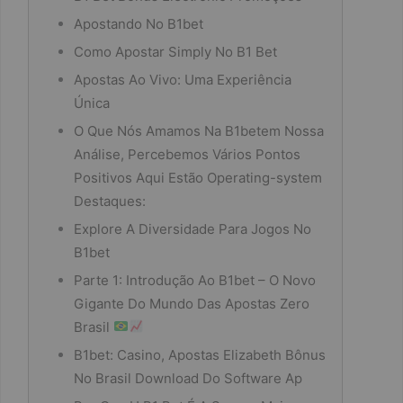
Apostando No B1bet
Como Apostar Simply No B1 Bet
Apostas Ao Vivo: Uma Experiência
Única
O Que Nós Amamos Na B1betem Nossa
Análise, Percebemos Vários Pontos
Positivos Aqui Estão Operating-system
Destaques:
Explore A Diversidade Para Jogos No
B1bet
Parte 1: Introdução Ao B1bet – O Novo
Gigante Do Mundo Das Apostas Zero
Brasil
B1bet: Casino, Apostas Elizabeth Bônus
No Brasil Download Do Software Ap