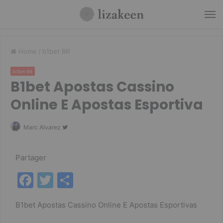
M
Home
/
b1bet BR
b1bet BR
B1bet Apostas Cassino
Online E Apostas Esportiva
Follow
Marc Alvarez
on
Twitter
Partager
F
T
P
a
w
ar
B1bet Apostas Cassino Online E Apostas Esportivas
c
itt
ta