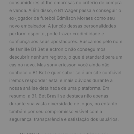
consumidores at the empresas no criterio de compra
e venda. Além disso, o B1 Wager passa a conseguir o
ex-jogador de futebol Edmilson Moraes como seu
novo embaixador. A junção dessas personalidades
perform esporte, pode trazer credibilidade e
confiança aos seus apostadores. Buscamos pelo nom
de famille B1 Bet electronic não conseguimos
descubrir nenhum registro, o que é standard para um
casino novo. Mas sony ericsson você ainda não
conhece o B1 Bet e quer saber se é um site confiável,
iremos responder esta, e mais dúvidas durante a
nossa análise detalhada de uma plataforma. Em
resumo, a B1. Bet Brasil se destaca não apenas
durante sua vasta diversidade de jogos, no entanto
também por seu compromisso visível com a
segurança, transparência e satisfação dos usuários.