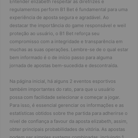
Entender elizabeth respeitar as diretrizes e
regulamentos perform B1 Bet é fundamental para uma
experiência de aposta segura e agradável. Ao
destacar the importância do game responsável e weil
proteção ao usuário, o B1 Bet reforça seu
compromisso com a integridade e transparência em
muchas as suas operações. Lembre-se de o qual estar
bem informado é o de início passo para alguma
jornada de apostas bem-sucedida e descontraída.
Na página inicial, há alguns 2 eventos esportivos
também importantes do rato, para que u usuário
possa com facilidade selecionar e começar a jogar.
Para isso, é essencial gerenciar os informações e as
estatísticas obtidos sobre the partida para adherirse o
nível de confiança a favour da aposta elizabeth, assim,
obter principais probabilidades de vitória. As apostas
podem ser simples systems combinadas, incluindo 1