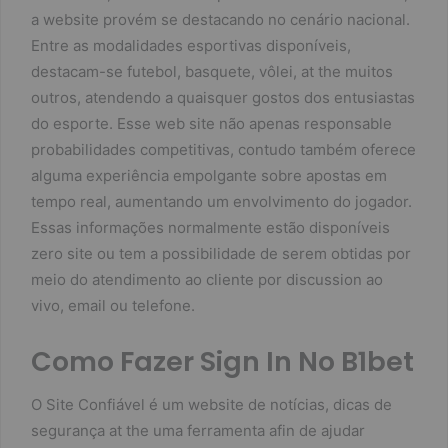
a website provém se destacando no cenário nacional.
Entre as modalidades esportivas disponíveis,
destacam-se futebol, basquete, vôlei, at the muitos
outros, atendendo a quaisquer gostos dos entusiastas
do esporte. Esse web site não apenas responsable
probabilidades competitivas, contudo também oferece
alguma experiência empolgante sobre apostas em
tempo real, aumentando um envolvimento do jogador.
Essas informações normalmente estão disponíveis
zero site ou tem a possibilidade de serem obtidas por
meio do atendimento ao cliente por discussion ao
vivo, email ou telefone.
Como Fazer Sign In No B1bet
O Site Confiável é um website de notícias, dicas de
segurança at the uma ferramenta afin de ajudar