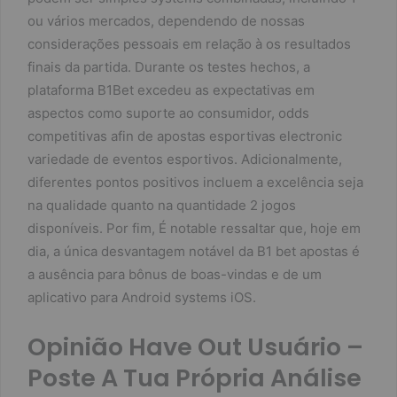
ou vários mercados, dependendo de nossas
considerações pessoais em relação à os resultados
finais da partida. Durante os testes hechos, a
plataforma B1Bet excedeu as expectativas em
aspectos como suporte ao consumidor, odds
competitivas afin de apostas esportivas electronic
variedade de eventos esportivos. Adicionalmente,
diferentes pontos positivos incluem a excelência seja
na qualidade quanto na quantidade 2 jogos
disponíveis. Por fim, É notable ressaltar que, hoje em
dia, a única desvantagem notável da B1 bet apostas é
a ausência para bônus de boas-vindas e de um
aplicativo para Android systems iOS.
Opinião Have Out Usuário –
Poste A Tua Própria Análise