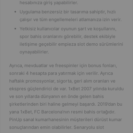
hesabınıza giriş yapabilirler.
Uygulama benzersiz bir tasarıma sahiptir, hızlı
çalışır ve tüm engellemeleri atlamanıza izin verir.
Yetkisiz kullanıcılar oyunun şart ve koşullarını,
spor bahis oranlarını görebilir, destek ekibiyle
iletişime geçebilir empieza slot demo sürümlerini
oynayabilirler.
Ayrıca, mevduatlar ve freespinler için bonus fonları,
sonraki 4 hesapta para yatırmak için verilir. Ayrıca
haftalık promosyonlar, sigorta, geri alım oranları ve
ekspres güçlendirici de var. 1xBet 2007 yılında kuruldu
ve son yıllarda dünyanın en önde gelen bahis
şirketlerinden biri haline gelmeyi başardı. 2019’dan bu
yana 1xBet, FC Barcelona’nın resmi bahis ortağıdır.
PinUp sanal kumarhanesinin müşterileri dürüst kumar
sonuçlarından emin olabilirler. Senaryolu slot