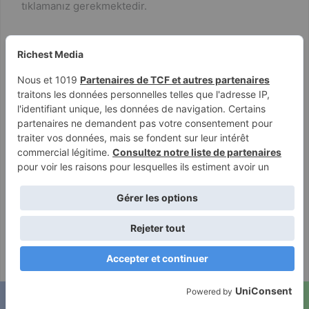
tıklamanız gerekmektedir.
E-postanıza gönderdiyseniz veya resim olarak »
« kaydettiyseniz, kullanıcı adınızı ve şifrenizi giriş
formunuza yeniden yazmanız gerekir.
1xBet 2007 yılında kuruldu empieza son yıllarda
dünyanın en önde gelen bahis şirketlerinden biri
haline gelmeyi başardı.
PinUp sanal kumarhanesinin müşterileri dürüst
kumar sonuçlarından emin olabilirler.
1xBet Bahis Şirketi her ay düzenli bir şekilde bir
Bahis Kuponu Savaşı düzenleyerek oyunculara ek
bonus kazanma fırsatı verir.
Güvenilir casino sitelerini seçerken lisanslı ve
düzenli denetlenen siteleri tercih etmek
önemlidir.
Facebook
Twitter
WhatsApp