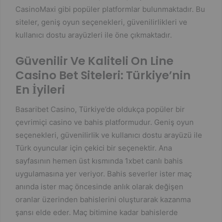
CasinoMaxi gibi popüler platformlar bulunmaktadır. Bu
siteler, geniş oyun seçenekleri, güvenilirlikleri ve
kullanıcı dostu arayüzleri ile öne çıkmaktadır.
Güvenilir Ve Kaliteli On Line
Casino Bet Siteleri: Türkiye’nin
En İyileri
Basaribet Casino, Türkiye’de oldukça popüler bir
çevrimiçi casino ve bahis platformudur. Geniş oyun
seçenekleri, güvenilirlik ve kullanıcı dostu arayüzü ile
Türk oyuncular için çekici bir seçenektir. Ana
sayfasının hemen üst kısmında 1xbet canlı bahis
uygulamasına yer veriyor. Bahis severler ister maç
anında ister maç öncesinde anlık olarak değişen
oranlar üzerinden bahislerini oluşturarak kazanma
şansı elde eder. Maç bitimine kadar bahislerde