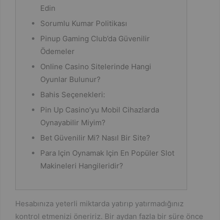
Edin
Sorumlu Kumar Politikası
Pinup Gaming Club’da Güvenilir
Ödemeler
Online Casino Sitelerinde Hangi
Oyunlar Bulunur?
Bahis Seçenekleri:
Pin Up Casino’yu Mobil Cihazlarda
Oynayabilir Miyim?
Bet Güvenilir Mi? Nasıl Bir Site?
Para Için Oynamak Için En Popüler Slot
Makineleri Hangileridir?
Hesabınıza yeterli miktarda yatırıp yatırmadığınız
kontrol etmenizi öneririz. Bir aydan fazla bir süre önce