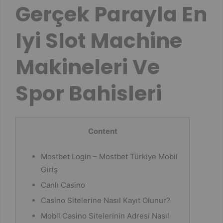
e
er
g
Gerçek Parayla En
b
er
Iyi Slot Machine
o
o
Makineleri Ve
k
Spor Bahisleri
Content
Mostbet Login – Mostbet Türkiye Mobil
Giriş
Canlı Casino
Casino Sitelerine Nasıl Kayıt Olunur?
Mobil Casino Sitelerinin Adresi Nasıl