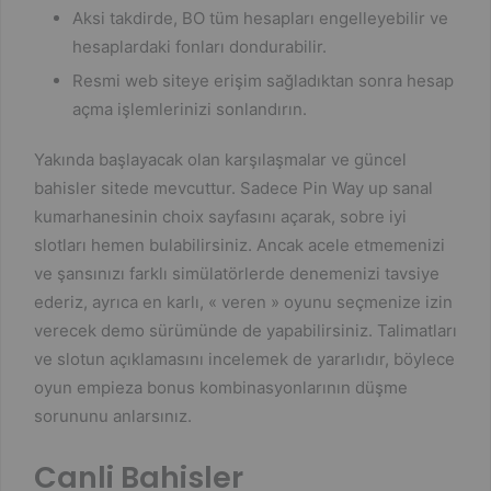
Aksi takdirde, BO tüm hesapları engelleyebilir ve
hesaplardaki fonları dondurabilir.
Resmi web siteye erişim sağladıktan sonra hesap
açma işlemlerinizi sonlandırın.
Yakında başlayacak olan karşılaşmalar ve güncel
bahisler sitede mevcuttur. Sadece Pin Way up sanal
kumarhanesinin choix sayfasını açarak, sobre iyi
slotları hemen bulabilirsiniz. Ancak acele etmemenizi
ve şansınızı farklı simülatörlerde denemenizi tavsiye
ederiz, ayrıca en karlı, « veren » oyunu seçmenize izin
verecek demo sürümünde de yapabilirsiniz. Talimatları
ve slotun açıklamasını incelemek de yararlıdır, böylece
oyun empieza bonus kombinasyonlarının düşme
sorununu anlarsınız.
Canli Bahisler