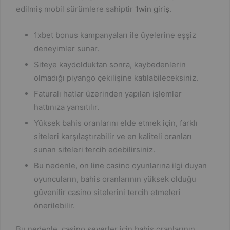
edilmiş mobil sürümlere sahiptir
1win giriş
.
1xbet bonus kampanyaları ile üyelerine eşşiz
deneyimler sunar.
Siteye kaydolduktan sonra, kaybedenlerin
olmadığı piyango çekilişine katılabileceksiniz.
Faturalı hatlar üzerinden yapılan işlemler
hattınıza yansıtılır.
Yüksek bahis oranlarını elde etmek için, farklı
siteleri karşılaştırabilir ve en kaliteli oranları
sunan siteleri tercih edebilirsiniz.
Bu nedenle, on line casino oyunlarına ilgi duyan
oyuncuların, bahis oranlarının yüksek olduğu
güvenilir casino sitelerini tercih etmeleri
önerilebilir.
Bu nedenle, casino severler için bahis oranlarının