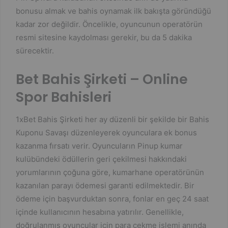
bonusu almak ve bahis oynamak ilk bakışta göründüğü
kadar zor değildir. Öncelikle, oyuncunun operatörün
resmi sitesine kaydolması gerekir, bu da 5 dakika
sürecektir.
Bet Bahis Şirketi – Online
Spor Bahisleri
1xBet Bahis Şirketi her ay düzenli bir şekilde bir Bahis
Kuponu Savaşı düzenleyerek oyunculara ek bonus
kazanma fırsatı verir. Oyuncuların Pinup kumar
kulübündeki ödüllerin geri çekilmesi hakkındaki
yorumlarının çoğuna göre, kumarhane operatörünün
kazanılan parayı ödemesi garanti edilmektedir. Bir
ödeme için başvurduktan sonra, fonlar en geç 24 saat
içinde kullanıcının hesabına yatırılır. Genellikle,
doğrulanmış oyuncular için para çekme işlemi anında