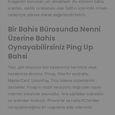
hoşgeldin bonusları yer almaktadır. Bu sitelerin bahis
oranları, sektör ortalaması olan %90’ın üzerinde olması
nedeniyle yüksek olarak değerlendirilebilir.
Bir Bahis Bürosunda Nenni
Üzerine Bahis
Oynayabilirsiniz Ping Up
Bahsi
Yani, gün boyunca tüm kazancınızı kartınıza veya
hesabınıza alırsınız. Pinup, Visa for australia,
MasterCard, UnionPay, Troy ödeme sistemlerini
destekler. Pinap’ın mobil versiyonu doğrudan resmi
internet sitesinde mevcuttur. Ana sayfadan indirebilir
ve ardından Android, iPhone’lar ve hatta PC’lerden
oynayabileceğiniz bir uygulama elde edersiniz.