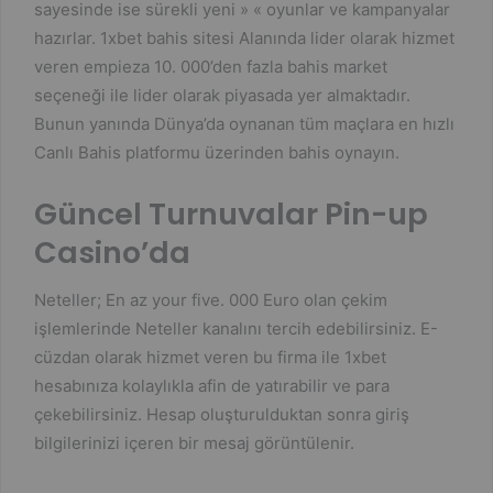
sayesinde ise sürekli yeni » « oyunlar ve kampanyalar
hazırlar. 1xbet bahis sitesi Alanında lider olarak hizmet
veren empieza 10. 000’den fazla bahis market
seçeneği ile lider olarak piyasada yer almaktadır.
Bunun yanında Dünya’da oynanan tüm maçlara en hızlı
Canlı Bahis platformu üzerinden bahis oynayın.
Güncel Turnuvalar Pin-up
Casino’da
Neteller; En az your five. 000 Euro olan çekim
işlemlerinde Neteller kanalını tercih edebilirsiniz. E-
cüzdan olarak hizmet veren bu firma ile 1xbet
hesabınıza kolaylıkla afin de yatırabilir ve para
çekebilirsiniz. Hesap oluşturulduktan sonra giriş
bilgilerinizi içeren bir mesaj görüntülenir.