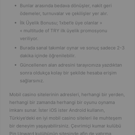
Bunlar arasında bedava dönüşler, nakit geri
ödemeler, turnuvalar ve çekilişler yer alır.
İlk Üyelik Bonusu; 1xbet’e üye olanlar »
« multitude of TRY ilk üyelik promosyonu
veriliyor.
Burada sanal takımlar oynar ve sonuç sadece 2-3
dakika içinde öğrenilebilir.
Güncellenen alan adresini tarayıcınıza yazdıktan
sonra oldukça kolay bir şekilde hesaba erişim
sağlarsınız.
Mobil casino sitelerinin adresleri, herhangi bir yerden,
herhangi bir zamanda herhangi bir oyunu oynama
imkanı sunar. İster iOS ister Android kullanın,
Türkiye’deki en iyi mobil casino siteleri ile muhteşem
bir deneyim yaşayabilirsiniz. Çevrimiçi kumar kulübü
Pin Upward kulübünün sitesinde afin de yatırma