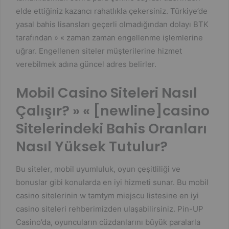
elde ettiğiniz kazancı rahatlıkla çekersiniz. Türkiye’de
yasal bahis lisansları geçerli olmadığından dolayı BTK
tarafından » « zaman zaman engellenme işlemlerine
uğrar. Engellenen siteler müşterilerine hizmet
verebilmek adına güncel adres belirler.
Mobil Casino Siteleri Nasıl
Çalışır? » « [newline]casino
Sitelerindeki Bahis Oranları
Nasıl Yüksek Tutulur?
Bu siteler, mobil uyumluluk, oyun çeşitliliği ve
bonuslar gibi konularda en iyi hizmeti sunar. Bu mobil
casino sitelerinin w tamtym miejscu listesine en iyi
casino siteleri rehberimizden ulaşabilirsiniz. Pin-UP
Casino’da, oyuncuların cüzdanlarını büyük paralarla