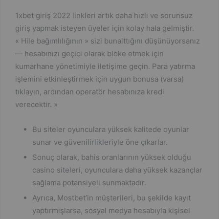
1xbet giriş 2022 linkleri artık daha hızlı ve sorunsuz
giriş yapmak isteyen üyeler için kolay hala gelmiştir.
« Hile bağımlılığının » sizi bunalttığını düşünüyorsanız
— hesabınızı geçici olarak bloke etmek için
kumarhane yönetimiyle iletişime geçin. Para yatırma
işlemini etkinleştirmek için uygun bonusa (varsa)
tıklayın, ardından operatör hesabınıza kredi
verecektir. »
Bu siteler oyunculara yüksek kalitede oyunlar
sunar ve güvenilirlikleriyle öne çıkarlar.
Sonuç olarak, bahis oranlarının yüksek olduğu
casino siteleri, oyunculara daha yüksek kazançlar
sağlama potansiyeli sunmaktadır.
Ayrıca, Mostbet’in müşterileri, bu şekilde kayıt
yaptırmışlarsa, sosyal medya hesabıyla kişisel