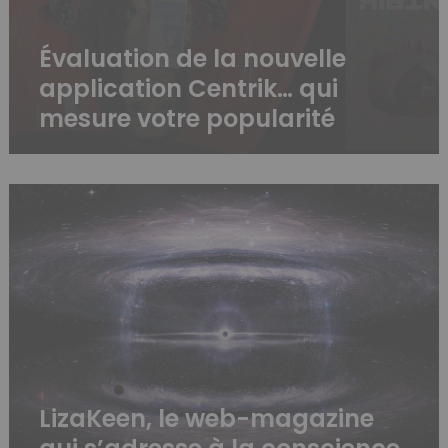
Évaluation de la nouvelle
application Centrik… qui
mesure votre popularité
LizaKeen,
le
web-
magazine
qui
s’adresse
à
la
conscience
LizaKeen, le web-magazine