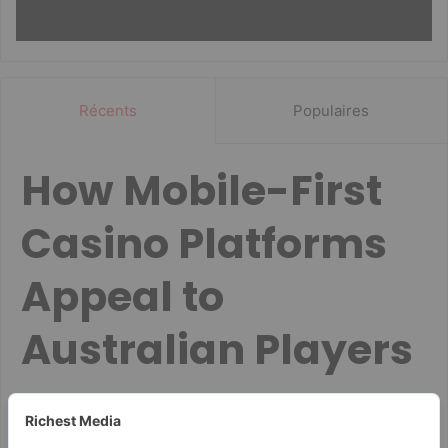
Récents
Populaires
How Mobile-First
Casino Platforms
Appeal to
Australian Players
Guida ai Consigli degli Esperti per Chicken Road
Co decyduje o szybkim wypłacaniu wygranych w