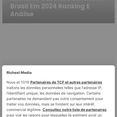
Análise
Brasil Em 2024 Ranking E
Análise
Melhores
Novos
Cassinos
Online
No
Brasil
Lista
2024
Melhores Novos Cassinos
Online No Brasil Lista 2024