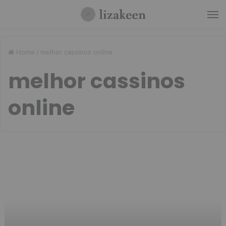
M
Home
/
melhor cassinos online
melhor cassinos
online
« Os
10
Melhores
Cassinos
Online
Do
Brasi