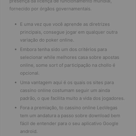
presença da licença de funcionamento mundial,
fornecido por órgãos governamentais.
E uma vez que você aprende as diretrizes
principais, consegue jogar em qualquer outra
variação do poker online.
Embora tenha sido um dos critérios para
selecionar while melhores casa sobre apostas
online, some sort of participação na chollo é
opcional.
Uma vantagem aqui é os quais os sites para
cassino online costumam seguir um ainda
padrão, o que facilita muito a vida dos jogadores.
Fora a premiação, to cassino online LeoVegas
tem um andatura a passo sobre download bem
fácil de entender para o seu aplicativo Google
android.