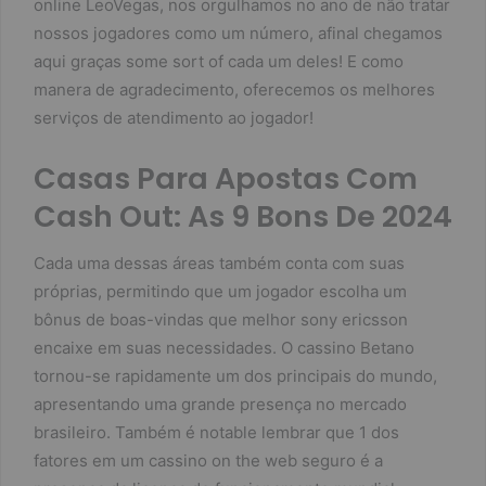
online LeoVegas, nos orgulhamos no ano de não tratar
nossos jogadores como um número, afinal chegamos
aqui graças some sort of cada um deles! E como
manera de agradecimento, oferecemos os melhores
serviços de atendimento ao jogador!
Casas Para Apostas Com
Cash Out: As 9 Bons De 2024
Cada uma dessas áreas também conta com suas
próprias, permitindo que um jogador escolha um
bônus de boas-vindas que melhor sony ericsson
encaixe em suas necessidades. O cassino Betano
tornou-se rapidamente um dos principais do mundo,
apresentando uma grande presença no mercado
brasileiro. Também é notable lembrar que 1 dos
fatores em um cassino on the web seguro é a