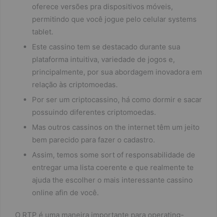
oferece versões pra dispositivos móveis,
permitindo que você jogue pelo celular systems
tablet.
Este cassino tem se destacado durante sua
plataforma intuitiva, variedade de jogos e,
principalmente, por sua abordagem inovadora em
relação às criptomoedas.
Por ser um criptocassino, há como dormir e sacar
possuindo diferentes criptomoedas.
Mas outros cassinos on the internet têm um jeito
bem parecido para fazer o cadastro.
Assim, temos some sort of responsabilidade de
entregar uma lista coerente e que realmente te
ajuda the escolher o mais interessante cassino
online afin de você.
O RTP é uma maneira importante para operating-