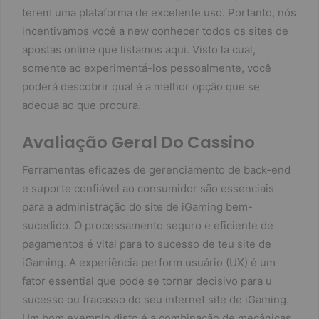
terem uma plataforma de excelente uso. Portanto, nós
incentivamos você a new conhecer todos os sites de
apostas online que listamos aqui. Visto la cual,
somente ao experimentá-los pessoalmente, você
poderá descobrir qual é a melhor opção que se
adequa ao que procura.
Avaliação Geral Do Cassino
Ferramentas eficazes de gerenciamento de back-end
e suporte confiável ao consumidor são essenciais
para a administração do site de iGaming bem-
sucedido. O processamento seguro e eficiente de
pagamentos é vital para to sucesso de teu site de
iGaming. A experiência perform usuário (UX) é um
fator essential que pode se tornar decisivo para u
sucesso ou fracasso do seu internet site de iGaming.
Um bom exemplo disto é a combinação de mecânicas