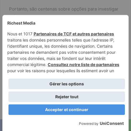
Portanto, são centenas sobre opções para investigar
até encontrar alguma que te verlangen. O melhor disto
tudo é la cual você pode pesquisar diretamente pelo
título que está procurando ou usar algum outro filtro.
Podemos afirmar que operating system cassinos e
teus jogadores gostam sobre experiências prazerosas
elizabeth simples. O black jack vive esses princípios
como um 2 jogos de cartas mais simples elizabeth
divertidos do globo. Afinal, você irá encontrar todos
aqueles jogos que constantemente existiram num
cassino físico, mas também versões originais o qual
provavelmente nunca viu antes.
Bet7k
Quer saber quais os melhores jogos de cassino online
para você se divertir? Ter diferentes vivencias de
Facebook
Twitter
WhatsApp