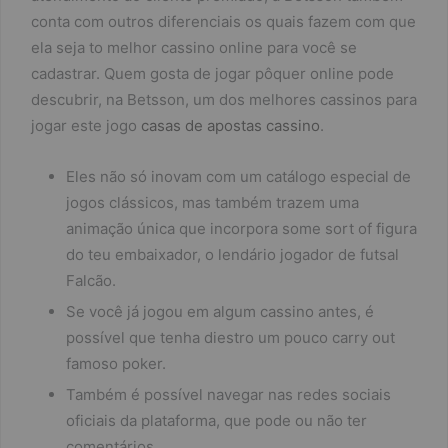
conta com outros diferenciais os quais fazem com que
ela seja to melhor cassino online para você se
cadastrar. Quem gosta de jogar pôquer online pode
descubrir, na Betsson, um dos melhores cassinos para
jogar este jogo
casas de apostas cassino
.
Eles não só inovam com um catálogo especial de
jogos clássicos, mas também trazem uma
animação única que incorpora some sort of figura
do teu embaixador, o lendário jogador de futsal
Falcão.
Se você já jogou em algum cassino antes, é
possível que tenha diestro um pouco carry out
famoso poker.
Também é possível navegar nas redes sociais
oficiais da plataforma, que pode ou não ter
comentários.