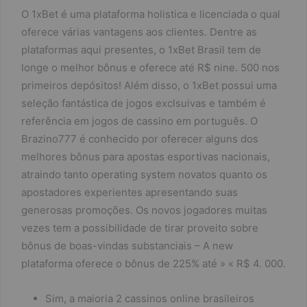
O 1xBet é uma plataforma holistica e licenciada o qual
oferece várias vantagens aos clientes. Dentre as
plataformas aqui presentes, o 1xBet Brasil tem de
longe o melhor bônus e oferece até R$ nine. 500 nos
primeiros depósitos! Além disso, o 1xBet possui uma
seleção fantástica de jogos exclsuivas e também é
referência em jogos de cassino em português. O
Brazino777 é conhecido por oferecer alguns dos
melhores bônus para apostas esportivas nacionais,
atraindo tanto operating system novatos quanto os
apostadores experientes apresentando suas
generosas promoções. Os novos jogadores muitas
vezes tem a possibilidade de tirar proveito sobre
bônus de boas-vindas substanciais – A new
plataforma oferece o bônus de 225% até » « R$ 4. 000.
Sim, a maioria 2 cassinos online brasileiros