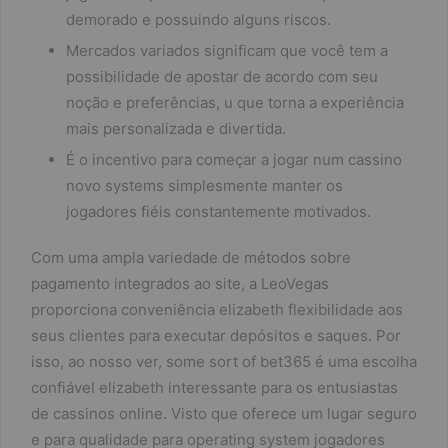
demorado e possuindo alguns riscos.
Mercados variados significam que você tem a
possibilidade de apostar de acordo com seu
noção e preferências, u que torna a experiência
mais personalizada e divertida.
É o incentivo para começar a jogar num cassino
novo systems simplesmente manter os
jogadores fiéis constantemente motivados.
Com uma ampla variedade de métodos sobre
pagamento integrados ao site, a LeoVegas
proporciona conveniência elizabeth flexibilidade aos
seus clientes para executar depósitos e saques. Por
isso, ao nosso ver, some sort of bet365 é uma escolha
confiável elizabeth interessante para os entusiastas
de cassinos online. Visto que oferece um lugar seguro
e para qualidade para operating system jogadores