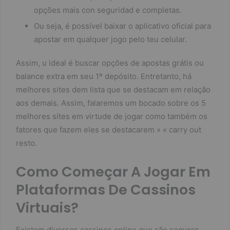
opções mais con seguridad e completas.
Ou seja, é possível baixar o aplicativo oficial para
apostar em qualquer jogo pelo teu celular.
Assim, u ideal é buscar opções de apostas grátis ou
balance extra em seu 1º depósito. Entretanto, há
melhores sites dem lista que se destacam em relação
aos demais. Assim, falaremos um bocado sobre os 5
melhores sites em virtude de jogar como também os
fatores que fazem eles se destacarem » « carry out
resto.
Como Começar A Jogar Em
Plataformas De Cassinos
Virtuais?
Existem diversos cassinos online que são seguros