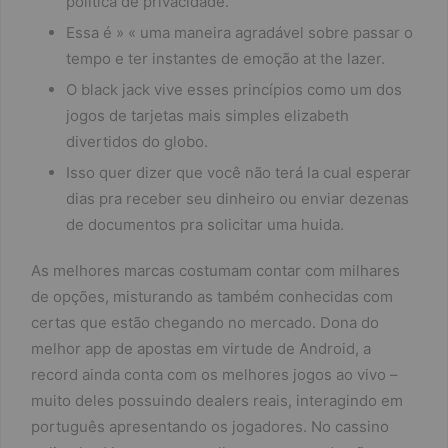
política de privacidade.
Essa é » « uma maneira agradável sobre passar o
tempo e ter instantes de emoção at the lazer.
O black jack vive esses princípios como um dos
jogos de tarjetas mais simples elizabeth
divertidos do globo.
Isso quer dizer que você não terá la cual esperar
dias pra receber seu dinheiro ou enviar dezenas
de documentos pra solicitar uma huida.
As melhores marcas costumam contar com milhares
de opções, misturando as também conhecidas com
certas que estão chegando no mercado. Dona do
melhor app de apostas em virtude de Android, a
record ainda conta com os melhores jogos ao vivo –
muito deles possuindo dealers reais, interagindo em
português apresentando os jogadores. No cassino