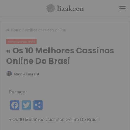
M
Home
/
melhor cassinos online
melhor cassinos online
« Os 10 Melhores Cassinos
Online Do Brasi
Follow
Marc Alvarez
on
Twitter
Partager
F
T
P
a
w
ar
« Os 10 Melhores Cassinos Online Do Brasil
c
itt
ta