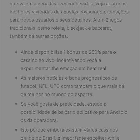
que valem a pena ficarem conhecidas. Veja abaixo as
melhores viviendas de apostas possuindo promoções
para novos usuários e seus detalhes. Além 2 jogos
tradicionais, como roleta, blackjack e baccarat,
também há outras opções.
Ainda disponibiliza 1 bônus de 250% para o
cassino ao vivo, incentivando você a
experimentar the emoção em beat real.
As maiores notícias e bons prognósticos de
futebol, NFL, UFC como também o que mais há
de melhor no mundo do esporte.
Se você gosta de praticidade, estude a
possibilidade de baixar o aplicativo para Android
os da operadora.
Isto porque embora existam vários cassinos
online no Brasil, é importante escolher while