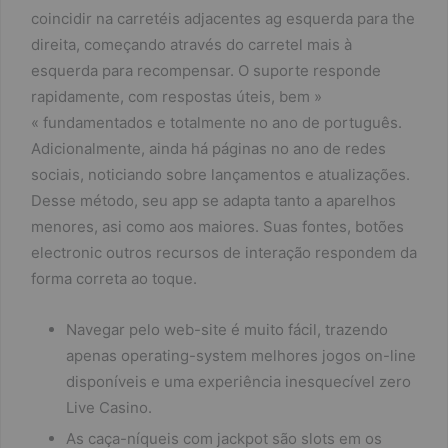
coincidir na carretéis adjacentes ag esquerda para the
direita, começando através do carretel mais à
esquerda para recompensar. O suporte responde
rapidamente, com respostas úteis, bem »
« fundamentados e totalmente no ano de português.
Adicionalmente, ainda há páginas no ano de redes
sociais, noticiando sobre lançamentos e atualizações.
Desse método, seu app se adapta tanto a aparelhos
menores, asi como aos maiores. Suas fontes, botões
electronic outros recursos de interação respondem da
forma correta ao toque.
Navegar pelo web-site é muito fácil, trazendo
apenas operating-system melhores jogos on-line
disponíveis e uma experiência inesquecível zero
Live Casino.
As caça-níqueis com jackpot são slots em os