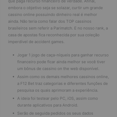
que paga recurso financeiro de verdade. Afinal,
embora o objetivo seja se solazar, curtir um grande
cassino online possuindo dinheiro real é melhor
ainda. Não teria como falar dos TOP cassinos
brasileiros sem referir a Parimatch. E no nosso rank, a
casa de apostas fica reconhecida por sua coleção
imperdível de accident games.
Jogar 1 jogo de caça-níqueis para ganhar recurso
financeiro pode ficar ainda melhor se você tiver
um bônus de cassino on the web disponível.
Assim como os demais melhores cassinos online,
a F12 Bet traz categorias e diferentes funções de
pesquisa os quais aprimoram a experiência.
A ideia foi testear pelo PC, iOS, assim como
durante aplicativos para Android.
Serão de seguida pedidos os seus dados