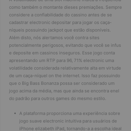
como também o montante dieses premiações. Sempre
considere a confiabilidade do cassino antes de se
cadastrar electronic depositar para jogar os caça-
níqueis possuindo jackpot que estão disponíveis.
Além disto, nós alertamos você contra sites
potencialmente perigosos, evitando que você se infus
e deposite em cassinos inseguros. Esse jogo conta
apresentando um RTP para 96, 71% electronic uma
volatilidade considerada relativamente alta em virtude
de um caça-níquel on the internet. Isso faz possuindo
que o Big Bass Bonanza possa ser considerado um
jogo acima da média, mas que ainda se encontra enel
do padrão para outros games do mesmo estilo.
A plataforma proporciona uma experiência sobre
jogo suave electronic intuitiva para usuários de
iPhone elizabeth iPad, tornando-a a escolha ideal