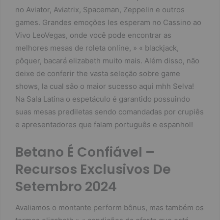
no Aviator, Aviatrix, Spaceman, Zeppelin e outros
games. Grandes emoções les esperam no Cassino ao
Vivo LeoVegas, onde você pode encontrar as
melhores mesas de roleta online, » « blackjack,
pôquer, bacará elizabeth muito mais. Além disso, não
deixe de conferir the vasta seleção sobre game
shows, la cual são o maior sucesso aqui mhh Selva!
Na Sala Latina o espetáculo é garantido possuindo
suas mesas prediletas sendo comandadas por crupiês
e apresentadores que falam português e espanhol!
Betano É Confiável –
Recursos Exclusivos De
Setembro 2024
Avaliamos o montante perform bônus, mas também os