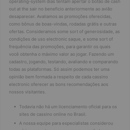
operating-system dias tentam apertar o botão de cash
out at the sair no beneficio anteriormente ao avião
desaparecer. Avaliamos as promoções oferecidas,
como bônus de boas-vindas, rodadas grátis e outras
ofertas. Consideramos some sort of generosidade, as
condições de uso electronic saque, e some sort of
frequência das promoções, para garantir os quais
você obtenha o máximo valor ao jogar. Fazendo um
cadastro, jogando, testando, avaliando e comparando
todas as plataformas. Só assim podemos ter uma
opinião bem formada a respeito de cada cassino
electronic oferecer as bons recomendações aos
nossos visitantes.
Todavia não há um licenciamento oficial para os
sites de cassino online no Brasil.
A nossa equipe para especialistas considerou