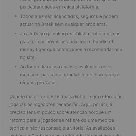
particularidades em cada plataforma.
Todos eles são licenciados, seguros e podem
actuar no Brasil sem qualquer problema.
Já a let’s go gambling establishment é uma das
plataformas novas os quais tem o bundle of
money tiger que começamos a recomendar aqui
no site.
Ao longo de nossa análise, avaliamos esse
indicador para encontrar while melhores caça-
níqueis pra você.
Quanto maior for u RTP, mais dinheiro em retorno às
jogadas os jogadores receberão. Aqui, porém, é
preciso ter um pouco sobre atenção porque um
retorno para u jogador se refiere de uma medida
teórica e não responsable a vitória. As avaliações
variam de 0 a 5 estrelas, refletindo the qualidade de