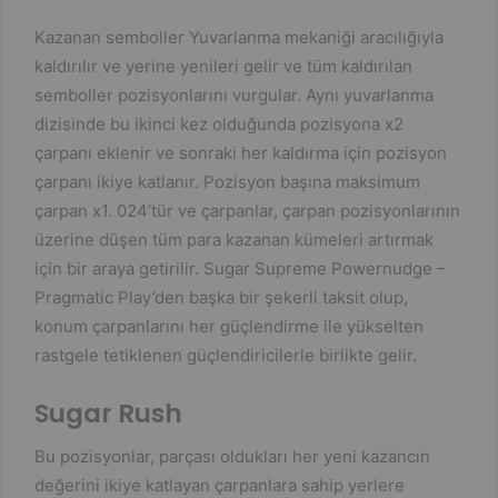
Kazanan semboller Yuvarlanma mekaniği aracılığıyla
kaldırılır ve yerine yenileri gelir ve tüm kaldırılan
semboller pozisyonlarını vurgular. Aynı yuvarlanma
dizisinde bu ikinci kez olduğunda pozisyona x2
çarpanı eklenir ve sonraki her kaldırma için pozisyon
çarpanı ikiye katlanır. Pozisyon başına maksimum
çarpan x1. 024’tür ve çarpanlar, çarpan pozisyonlarının
üzerine düşen tüm para kazanan kümeleri artırmak
için bir araya getirilir. Sugar Supreme Powernudge –
Pragmatic Play’den başka bir şekerli taksit olup,
konum çarpanlarını her güçlendirme ile yükselten
rastgele tetiklenen güçlendiricilerle birlikte gelir.
Sugar Rush
Bu pozisyonlar, parçası oldukları her yeni kazancın
değerini ikiye katlayan çarpanlara sahip yerlere