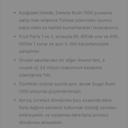
Aşağıdaki listede, Sweets Rush 1000 yuvasına
sahip olan empieza Türkiye üzerinden oyuncu
kabul eden en kaliteli kumarhaneleri bulacaksınız.
Fruit Party 1 ve 2, sırasıyla 95. 891’de one ve 495,
050’de 1 sunar ve aynı 5. 000 kat potansiyele
sahiptirler.
Önceki taksitlerden bir diğer önemli fark, a
couple of, 34 milyon maksimum kazanma
olasılığında 1’dir.
Özellikler orijinal oyunla aynı, ancak Sugar Rush
1000 slotunda güçlendirilmiştir.
Ayrıca, ücretsiz döndürme turu sırasında daha
fazla dağılım sembolü tutturmak özelliği yeniden
tetikleyebilir ve toplamda daha fazla ücretsiz
döndürme ekleyebilir.