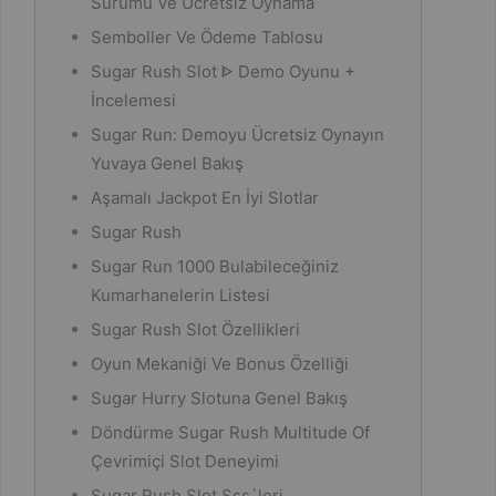
Sürümü Ve Ücretsiz Oynama
Semboller Ve Ödeme Tablosu
Sugar Rush Slot ᐈ Demo Oyunu +
İncelemesi
Sugar Run: Demoyu Ücretsiz Oynayın
Yuvaya Genel Bakış
Aşamalı Jackpot En İyi Slotlar
Sugar Rush
Sugar Run 1000 Bulabileceğiniz
Kumarhanelerin Listesi
Sugar Rush Slot Özellikleri
Oyun Mekaniği Ve Bonus Özelliği
Sugar Hurry Slotuna Genel Bakış
Döndürme Sugar Rush Multitude Of
Çevrimiçi Slot Deneyimi
Sugar Rush Slot Sss`leri