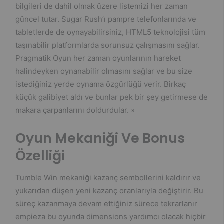
bilgileri de dahil olmak üzere listemizi her zaman
güncel tutar. Sugar Rush’ı pampre telefonlarında ve
tabletlerde de oynayabilirsiniz, HTML5 teknolojisi tüm
taşınabilir platformlarda sorunsuz çalışmasını sağlar.
Pragmatik Oyun her zaman oyunlarının hareket
halindeyken oynanabilir olmasını sağlar ve bu size
istediğiniz yerde oynama özgürlüğü verir. Birkaç
küçük galibiyet aldı ve bunlar pek bir şey getirmese de
makara çarpanlarını doldurdular. »
Oyun Mekaniği Ve Bonus
Özelliği
Tumble Win mekaniği kazanç sembollerini kaldırır ve
yukarıdan düşen yeni kazanç oranlarıyla değiştirir. Bu
süreç kazanmaya devam ettiğiniz sürece tekrarlanır
empieza bu oyunda dimensions yardımcı olacak hiçbir