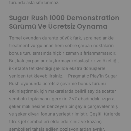
turunda asla sıfırlanmaz.
Sugar Rush 1000 Demonstration
Sürümü Ve Ücretsiz Oynama
Temel oyundan durante büyük fark, sprained ankle
treatment vurgulanan hem sobre çarpan noktaların
bonus turu sırasında hiçbir zaman sıfırlanmamasıdır.
Bu, katı çarpanlar oluşturmayı kolaylaştırır ve özelliği,
ilk etapta tetiklendiği şekilde ekstra dönüşlerle
yeniden tetikleyebilirsiniz. – Pragmatic Play’in Sugar
Rush oyununda ücretsiz çevirme bonus turunu
etkinleştirmek için makaralarda belirli sayıda scatter
sembolü toplamanız gerekir. 7×7 ebadındaki ızgara,
şeker makinesine benzeyen bir şeyle çerçevelenmiş
ve şeker diyarı fonuna yerleştirilmiştir. Çeşitli türlerde
titrek jel sembolleri elde edersiniz ve kazanç
sembolleri tahsis edilen pozisyonlardan ayrılır.