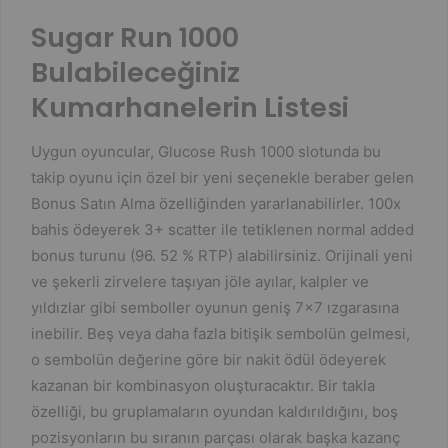
Sugar Run 1000
Bulabileceğiniz
Kumarhanelerin Listesi
Uygun oyuncular, Glucose Rush 1000 slotunda bu
takip oyunu için özel bir yeni seçenekle beraber gelen
Bonus Satın Alma özelliğinden yararlanabilirler. 100x
bahis ödeyerek 3+ scatter ile tetiklenen normal added
bonus turunu (96. 52 % RTP) alabilirsiniz. Orijinali yeni
ve şekerli zirvelere taşıyan jöle ayılar, kalpler ve
yıldızlar gibi semboller oyunun geniş 7×7 ızgarasına
inebilir. Beş veya daha fazla bitişik sembolün gelmesi,
o sembolün değerine göre bir nakit ödül ödeyerek
kazanan bir kombinasyon oluşturacaktır. Bir takla
özelliği, bu gruplamaların oyundan kaldırıldığını, boş
pozisyonların bu sıranın parçası olarak başka kazanç