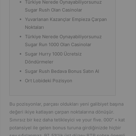
Türkiye Nerede Oynayabiliyorsunuz
Sugar Rush Olan Casinolar
Yuvarlanan Kazançlar Empieza Çarpan
Noktaları
Türkiye Nerede Oynayabiliyorsunuz
Sugar Run 1000 Olan Casinolar
Sugar Hurry 1000 Ücretsiz
Döndürmeler
Sugar Rush Bedava Bonus Satın Al
Ort Lobideki Pozisyon
Bu pozisyonlar, parçası oldukları yeni galibiyet başına
değeri ikiye katlayan çarpan noktalarına dönüşür.
Sınırsız bir kez daha tetikleyici ve your five. 000″ « kat
potansiyel ile gelen bonus turuna girdiğinizde hiçbir
şey sıfırlanmaz. 97. 5%’lik üst düzey RTP sobre önemli