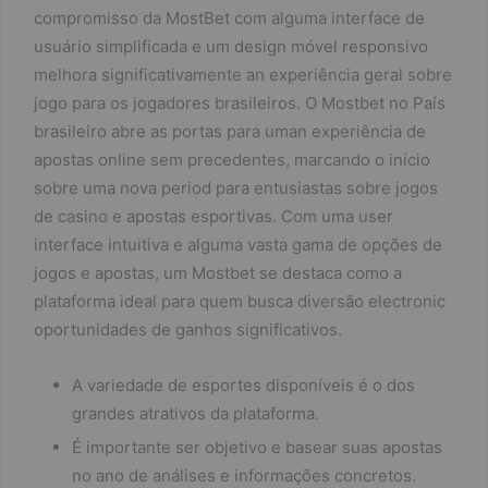
compromisso da MostBet com alguma interface de
usuário simplificada e um design móvel responsivo
melhora significativamente an experiência geral sobre
jogo para os jogadores brasileiros. O Mostbet no País
brasileiro abre as portas para uman experiência de
apostas online sem precedentes, marcando o início
sobre uma nova period para entusiastas sobre jogos
de casino e apostas esportivas. Com uma user
interface intuitiva e alguma vasta gama de opções de
jogos e apostas, um Mostbet se destaca como a
plataforma ideal para quem busca diversão electronic
oportunidades de ganhos significativos.
A variedade de esportes disponíveis é o dos
grandes atrativos da plataforma.
É importante ser objetivo e basear suas apostas
no ano de análises e informações concretos.