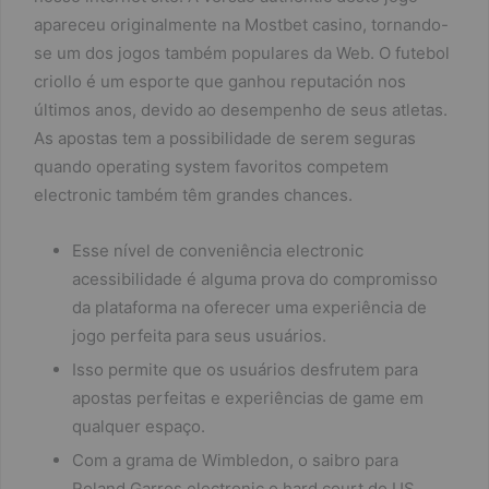
apareceu originalmente na Mostbet casino, tornando-
se um dos jogos também populares da Web. O futebol
criollo é um esporte que ganhou reputación nos
últimos anos, devido ao desempenho de seus atletas.
As apostas tem a possibilidade de serem seguras
quando operating system favoritos competem
electronic também têm grandes chances.
Esse nível de conveniência electronic
acessibilidade é alguma prova do compromisso
da plataforma na oferecer uma experiência de
jogo perfeita para seus usuários.
Isso permite que os usuários desfrutem para
apostas perfeitas e experiências de game em
qualquer espaço.
Com a grama de Wimbledon, o saibro para
Roland Garros electronic o hard court do US