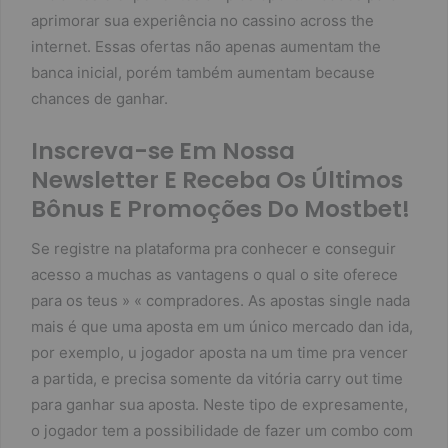
aprimorar sua experiência no cassino across the
internet. Essas ofertas não apenas aumentam the
banca inicial, porém também aumentam because
chances de ganhar.
Inscreva-se Em Nossa
Newsletter E Receba Os Últimos
Bônus E Promoções Do Mostbet!
Se registre na plataforma pra conhecer e conseguir
acesso a muchas as vantagens o qual o site oferece
para os teus » « compradores. As apostas single nada
mais é que uma aposta em um único mercado dan ida,
por exemplo, u jogador aposta na um time pra vencer
a partida, e precisa somente da vitória carry out time
para ganhar sua aposta. Neste tipo de expresamente,
o jogador tem a possibilidade de fazer um combo com