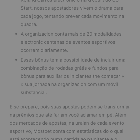
Start, nossos apostadores vivem o drama para
cada jogo, tentando prever cada movimento na
quadra.
A organizacion conta mais de 20 modalidades
electronic centenas de eventos esportivos
ocorrem diariamente.
Esses bônus tem a possibilidade de incluir uma
combinação de rodadas grátis e fundos para
bônus para auxiliar os iniciantes the começar »
« sua jornada na organizacion com um móvil
substancial.
E se prepare, pois suas apostas podem se transformar
na prêmios que até fariam você aclamar em pé. Além
dos mercados de apostas, na uraian de cada evento
esportivo, Mostbet conta com estatísticas do o qual
está acontecendo numa partida ao palpitante e o