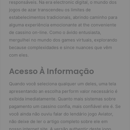
responsáveis. Na era electronic digital, o mundo dos
jogos de azar transcendeu os limites de
estabelecimentos tradicionais, abrindo caminho para
alguma experiência emocionante at the conveniente
de cassino on-line. Como o ávido entusiasta,
mergulhei no mundo dos games virtuais, explorando
because complexidades e since nuances que vêm
com eles.
Acesso À Informação
Quando você seleciona qualquer um deles, uma tela
apresentando an escolha perform valor necessário é
exibida imediatamente. Quanto mais sistemas sobre
pagamento um cassino confia, mais confiável ele é. Se
você ainda não ouviu falar do lendário jogo Aviator,
não deixe de ler o artigo completo sobre ele em
nosso internet site. A versão authentic deste jogo