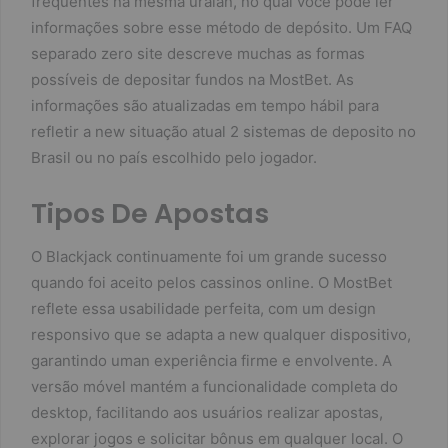
frequentes na mesma uraian, no qual você pode ler
informações sobre esse método de depósito. Um FAQ
separado zero site descreve muchas as formas
possíveis de depositar fundos na MostBet. As
informações são atualizadas em tempo hábil para
refletir a new situação atual 2 sistemas de deposito no
Brasil ou no país escolhido pelo jogador.
Tipos De Apostas
O Blackjack continuamente foi um grande sucesso
quando foi aceito pelos cassinos online. O MostBet
reflete essa usabilidade perfeita, com um design
responsivo que se adapta a new qualquer dispositivo,
garantindo uman experiência firme e envolvente. A
versão móvel mantém a funcionalidade completa do
desktop, facilitando aos usuários realizar apostas,
explorar jogos e solicitar bônus em qualquer local. O