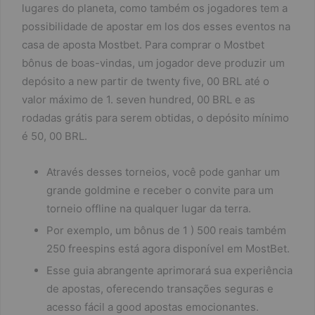
lugares do planeta, como também os jogadores tem a
possibilidade de apostar em los dos esses eventos na
casa de aposta Mostbet. Para comprar o Mostbet
bônus de boas-vindas, um jogador deve produzir um
depósito a new partir de twenty five, 00 BRL até o
valor máximo de 1. seven hundred, 00 BRL e as
rodadas grátis para serem obtidas, o depósito mínimo
é 50, 00 BRL.
Através desses torneios, você pode ganhar um
grande goldmine e receber o convite para um
torneio offline na qualquer lugar da terra.
Por exemplo, um bônus de 1 ) 500 reais também
250 freespins está agora disponível em MostBet.
Esse guia abrangente aprimorará sua experiência
de apostas, oferecendo transações seguras e
acesso fácil a good apostas emocionantes.