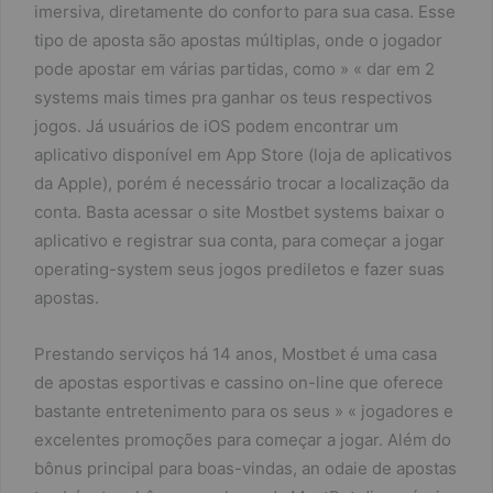
imersiva, diretamente do conforto para sua casa. Esse
tipo de aposta são apostas múltiplas, onde o jogador
pode apostar em várias partidas, como » « dar em 2
systems mais times pra ganhar os teus respectivos
jogos. Já usuários de iOS podem encontrar um
aplicativo disponível em App Store (loja de aplicativos
da Apple), porém é necessário trocar a localização da
conta. Basta acessar o site Mostbet systems baixar o
aplicativo e registrar sua conta, para começar a jogar
operating-system seus jogos prediletos e fazer suas
apostas.
Prestando serviços há 14 anos, Mostbet é uma casa
de apostas esportivas e cassino on-line que oferece
bastante entretenimento para os seus » « jogadores e
excelentes promoções para começar a jogar. Além do
bônus principal para boas-vindas, an odaie de apostas