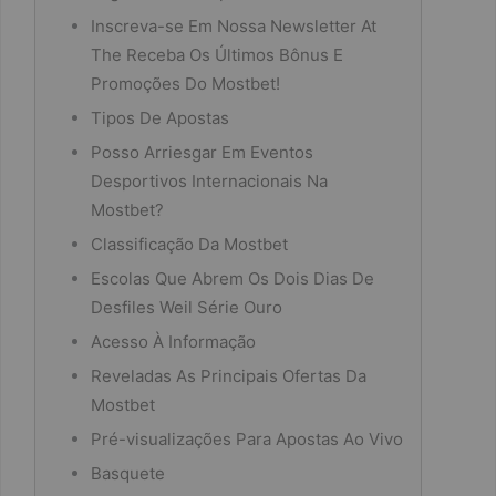
Inscreva-se Em Nossa Newsletter At
The Receba Os Últimos Bônus E
Promoções Do Mostbet!
Tipos De Apostas
Posso Arriesgar Em Eventos
Desportivos Internacionais Na
Mostbet?
Classificação Da Mostbet
Escolas Que Abrem Os Dois Dias De
Desfiles Weil Série Ouro
Acesso À Informação
Reveladas As Principais Ofertas Da
Mostbet
Pré-visualizações Para Apostas Ao Vivo
Basquete