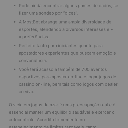
Pode ainda encontrar alguns games de dados, se
fizer uma sondeo por “dices”.
A MostBet abrange uma ampla diversidade de
esportes, atendendo a diversos interesses e »
« preferências.
Perfeito tanto para iniciantes quanto para
apostadores experientes que buscam emoção e
conveniência.
Você terá acesso a também de 700 eventos
esportivos para apostar on-line e jogar jogos de
cassino on-line, bem tais como jogos com dealer
ao vivo.
O vício em jogos de azar é uma preocupação real e é
essencial manter um equilíbrio saudável e exercer o
autocontrole. Acredito firmemente no
estabelecimento de limites razoáveis, tanto