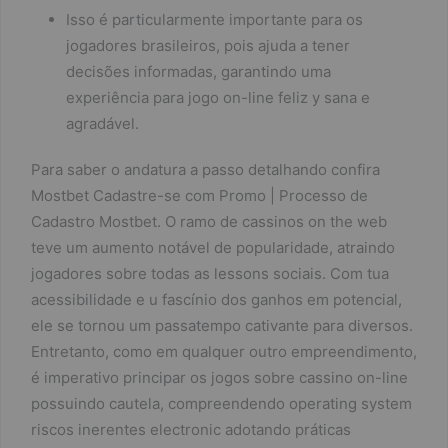
Isso é particularmente importante para os
jogadores brasileiros, pois ajuda a tener
decisões informadas, garantindo uma
experiência para jogo on-line feliz y sana e
agradável.
Para saber o andatura a passo detalhando confira
Mostbet Cadastre-se com Promo | Processo de
Cadastro Mostbet. O ramo de cassinos on the web
teve um aumento notável de popularidade, atraindo
jogadores sobre todas as lessons sociais. Com tua
acessibilidade e u fascínio dos ganhos em potencial,
ele se tornou um passatempo cativante para diversos.
Entretanto, como em qualquer outro empreendimento,
é imperativo principar os jogos sobre cassino on-line
possuindo cautela, compreendendo operating system
riscos inerentes electronic adotando práticas