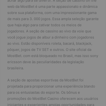
achar algo para se divertir. A seção de cassino on the
web da MostBet é uma parte appassionato e dinâmica
sobre sua plataforma, com uma impressionante gama
de mais para 3. 000 jogos. Essa ampla seleção garante
que haja algo para cativar todos os meios de
jogadores. A seção de cassino ao vivo da voie que
você jogue jogos de albur a dinheiro com jogadores
ao vivo. Estão disponíveis roleta, bacará, blackjack,
pôquer, jogos de TV SET e outros. O site oficial da
MostBet. com está bloqueado no Brasil, mas isso sony
ericsson deve às peculiaridades da legislação
brasileira.
A seção de apostas esportivas da MostBet foi
projetada para proporcionar uma experiência blando
para os entusiastas do esporte. Os bônus e
promoções do MostBet Casino oferecem aos usuários
iniciantes e experientes amplas oportunidades para