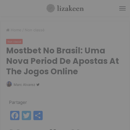
M
Home
/
Non classé
Non classé
Mostbet No Brasil: Uma
Nova Period De Apostas At
The Jogos Online
Follow
Marc Alvarez
on
Twitter
Partager
F
T
P
a
w
ar