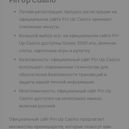
Pin Up Casino
Легкая регистрация: процесс регистрации на
официальном сайте Pin Up Casino занимает
считанные минуты.
Большой выбор игр: на официальном сайте Pin
Up Casino доступны более 3000 игр, включая
слоты, карточные игры и рулетку.
Безопасность: официальный сайт Pin Up Casino
использует современные технологии для
обеспечения безопасности транзакций и
защиты вашей личной информации.
Многоязычность: официальный сайт Pin Up
Casino доступен на нескольких языках,
включая русский.
Официальный сайт Pin Up Casino предлагает
множество преимуществ, которые помогут вам