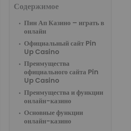
Содержимое
Пин Ап Казино – играть в
онлайн
Официальный сайт Pin
Up Casino
Преимущества
официального сайта Pin
Up Casino
Преимущества и функции
онлайн-казино
Основные функции
онлайн-казино