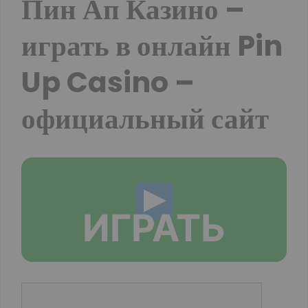
Пин Ап Казино –
c
itt
ta
e
er
g
играть в онлайн Pin
b
er
o
Up Casino –
o
официальный сайт
k
ИГРАТЬ