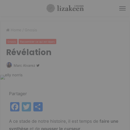
M
Home
/
Gnosis
Gnosis
Rassembler ce qui est épars
Révélation
Follow
Marc Alvarez
on
Twitter
Partager
F
T
P
a
w
ar
A ce stade de notre histoire, il est temps de
faire une
c
itt
ta
synthèse
et de
pousser le curseur
.