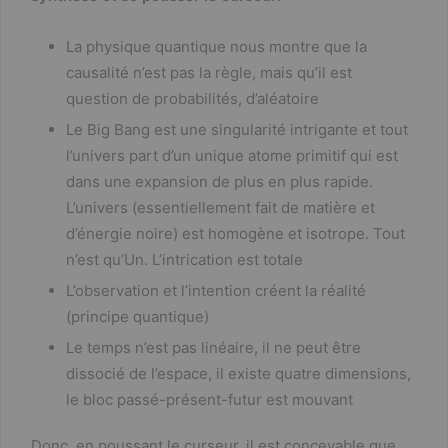
e
er
g
b
er
La physique quantique nous montre que la
o
causalité n’est pas la règle, mais qu’il est
question de probabilités, d’aléatoire
o
Le Big Bang est une singularité intrigante et tout
k
l’univers part d’un unique atome primitif qui est
dans une expansion de plus en plus rapide.
L’univers (essentiellement fait de matière et
d’énergie noire) est homogène et isotrope. Tout
n’est qu’Un. L’intrication est totale
L’observation et l’intention créent la réalité
(principe quantique)
Le temps n’est pas linéaire, il ne peut être
dissocié de l’espace, il existe quatre dimensions,
le bloc passé-présent-futur est mouvant
Donc, en poussant le curseur, il est concevable que