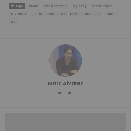
Tags
amour
amour véritable
big bang
connaissance
elly norris
gnosis
intelligence
physique quantique
sagesse
une
Marc Alvarez
Twitter
Website