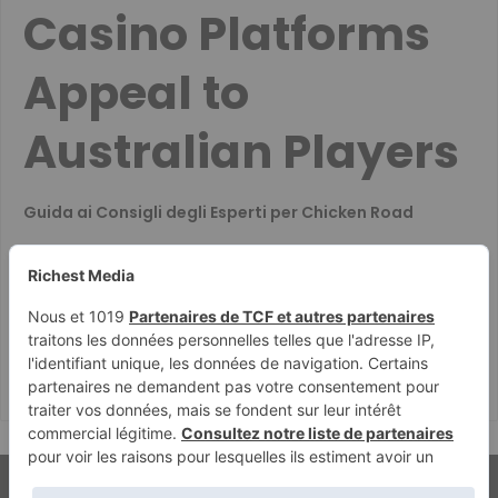
Casino Platforms
Appeal to
Australian Players
Guida ai Consigli degli Esperti per Chicken Road
Co decyduje o szybkim wypłacaniu wygranych w
kasynach
Guide for British Players on Casino Document
Submission and Data Security
Ausführliche Erklärung der Chicken Road
© Copyright 2026, Tous droits réservés | Richest Media & Jannah