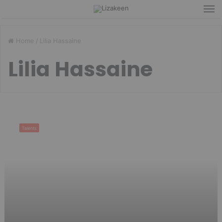
M
Home
/
Lilia Hassaine
Lilia Hassaine
Le
fond
Talents
de
« l’œil
du
Paon »