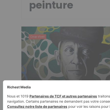
peinture
Minet
Coup d'oeil
Minet