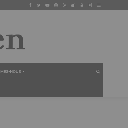
Facebook
Twitter
YouTube
Instagram
RSS
Dailymotion
Connexion
Article
Sidebar
Aléatoire
(barre
latérale)
Rechercher
MMES-NOUS