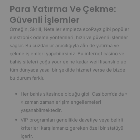
Para Yatırma Ve Çekme:
Güvenli İşlemler
Örneğin, Skrill, Neteller empieza ecoPayz gibi popüler
elektronik ödeme yöntemleri, hızlı ve güvenli işlemler
sağlar. Bu cüzdanlar aracılığıyla afin de yatırma ve
çekme işlemleri yapabilirsiniz. Bu internet casino ve
bahis siteleri çoğu your ex ne kadar weil lisanslı olup
tüm dünyada yasal bir şekilde hizmet verse de bizde
bu durum farklı.
Her bahis sitesinde olduğu gibi, Casibom’da da »
« zaman zaman erişim engellemeleri
yaşanabilmektedir.
VIP programları genellikle davetiye veya belirli
kriterleri karşılamanız gereken özel bir statüyü
içerir.