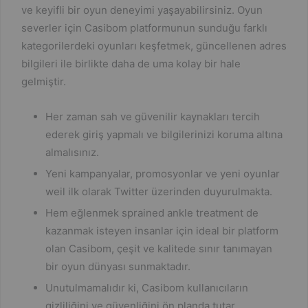
ve keyifli bir oyun deneyimi yaşayabilirsiniz. Oyun
severler için Casibom platformunun sunduğu farklı
kategorilerdeki oyunları keşfetmek, güncellenen adres
bilgileri ile birlikte daha de uma kolay bir hale
gelmiştir.
Her zaman sah ve güvenilir kaynakları tercih
ederek giriş yapmalı ve bilgilerinizi koruma altına
almalısınız.
Yeni kampanyalar, promosyonlar ve yeni oyunlar
weil ilk olarak Twitter üzerinden duyurulmakta.
Hem eğlenmek sprained ankle treatment de
kazanmak isteyen insanlar için ideal bir platform
olan Casibom, çeşit ve kalitede sınır tanımayan
bir oyun dünyası sunmaktadır.
Unutulmamalıdır ki, Casibom kullanıcıların
gizliliğini ve güvenliğini ön planda tutar.