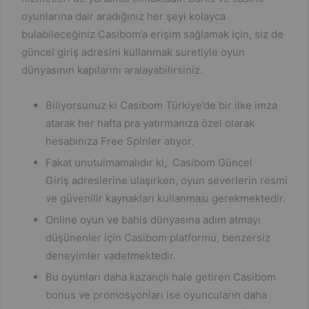
oyunlarına dair aradığınız her şeyi kolayca
bulabileceğiniz Casibom’a erişim sağlamak için, siz de
güncel giriş adresini kullanmak suretiyle oyun
dünyasının kapılarını aralayabilirsiniz.
Biliyorsunuz ki Casibom Türkiye’de bir ilke imza
atarak her hafta pra yatırmanıza özel olarak
hesabınıza Free Spinler atıyor.
Fakat unutulmamalıdır ki, Casibom Güncel
Giriş adreslerine ulaşırken, oyun severlerin resmi
ve güvenilir kaynakları kullanması gerekmektedir.
Online oyun ve bahis dünyasına adım atmayı
düşünenler için Casibom platformu, benzersiz
deneyimler vadetmektedir.
Bu oyunları daha kazançlı hale getiren Casibom
bonus ve promosyonları ise oyuncuların daha