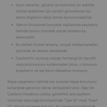
Oyun severler, güvenli ve kesintisiz bir şekilde
hizmet alabilmek için sürekli güncellenen bu
adres bilgilerini takip etmek durumundadırlar.
Yatırım öncesinde bonuslar sayfasında seçmeniz
halinde bonus otomatik olarak hesabınıza
eklencektir.
Bu kaliteli hizmet anlayışı, sosyal medya kanalları
üzerinde de devam etmektedir.
Casibom’in sunmuş olduğu herhangi bir benefit
veya promosyonu kullanmadan önce, o bonusun
koşullarını ve şartlarını dikkatlice inceleyin.
Kayıp yaşamanız halinde ise sunulan kayıp bonusunu
kullanarak şansınızı tekrar deneyebilirsiniz. Eğer bir
Casibom hesabınız yoksa, genellikle ana sayfanın
üzerinde veya sağ üst köşesinde “Üye Ol” veya “Kayıt
Ol” gibi bir seçenek bulunur. Bu seçeneği kullanarak