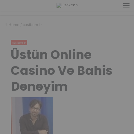
M
Home
/
casibom tr
casibom tr
Üstün Online
Casino Ve Bahis
Deneyim
Follow
on
Twitter