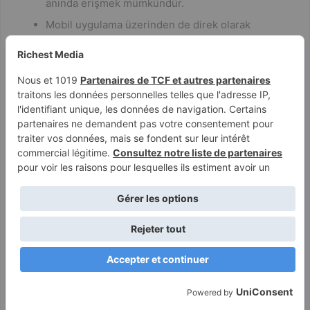
anında erişmek mümkündür.
Mobil uygulama üzerinden de direk olarak
bağlanacağınız destek hattında tüm işlemlerinizi
buradan gerçekleştirebilirsiniz.
Güncellenen adresler, kullanıcıların eğlencenin
kesintiye uğramadan devam etmesini sağlar. Her
Casibom Giriş işlemi, kullanıcılarına yenilenen arayüzü
ve farklı oyun seçenekleriyle eşsiz bir deneyim
sunmayı amaçlamaktadır. Bunun için, site düzenli
olarak giriş adresini güncelleyerek kullanıcılarına
hizmet verirken, bir yandan da güvenliklerini en üst
düzeyde tutmayı hedefler. Bu konuda sizlerle anlık
yardımcı olabilecek canlı destek hattına mobil
uygulama veya net üzerinden bağlantı kurabilirsiniz.
Casibom Para Çekme
Yasal düzenlemeler, çevrim içi bahis sitelerinin