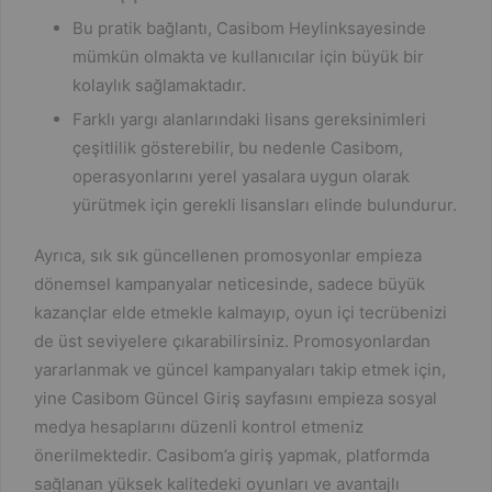
Bu pratik bağlantı, Casibom Heylinksayesinde
mümkün olmakta ve kullanıcılar için büyük bir
kolaylık sağlamaktadır.
Farklı yargı alanlarındaki lisans gereksinimleri
çeşitlilik gösterebilir, bu nedenle Casibom,
operasyonlarını yerel yasalara uygun olarak
yürütmek için gerekli lisansları elinde bulundurur.
Ayrıca, sık sık güncellenen promosyonlar empieza
dönemsel kampanyalar neticesinde, sadece büyük
kazançlar elde etmekle kalmayıp, oyun içi tecrübenizi
de üst seviyelere çıkarabilirsiniz. Promosyonlardan
yararlanmak ve güncel kampanyaları takip etmek için,
yine Casibom Güncel Giriş sayfasını empieza sosyal
medya hesaplarını düzenli kontrol etmeniz
önerilmektedir. Casibom’a giriş yapmak, platformda
sağlanan yüksek kalitedeki oyunları ve avantajlı