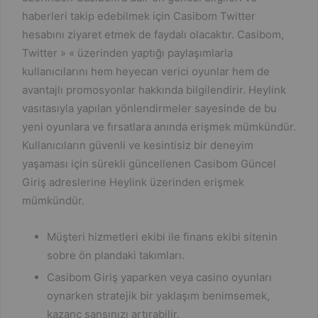
haberleri takip edebilmek için Casibom Twitter
hesabını ziyaret etmek de faydalı olacaktır. Casibom,
Twitter » « üzerinden yaptığı paylaşımlarla
kullanıcılarını hem heyecan verici oyunlar hem de
avantajlı promosyonlar hakkında bilgilendirir. Heylink
vasıtasıyla yapılan yönlendirmeler sayesinde de bu
yeni oyunlara ve fırsatlara anında erişmek mümkündür.
Kullanıcıların güvenli ve kesintisiz bir deneyim
yaşaması için sürekli güncellenen Casibom Güncel
Giriş adreslerine Heylink üzerinden erişmek
mümkündür.
Müşteri hizmetleri ekibi ile finans ekibi sitenin
sobre ön plandaki takımları.
Casibom Giriş yaparken veya casino oyunları
oynarken stratejik bir yaklaşım benimsemek,
kazanç şansınızı artırabilir.