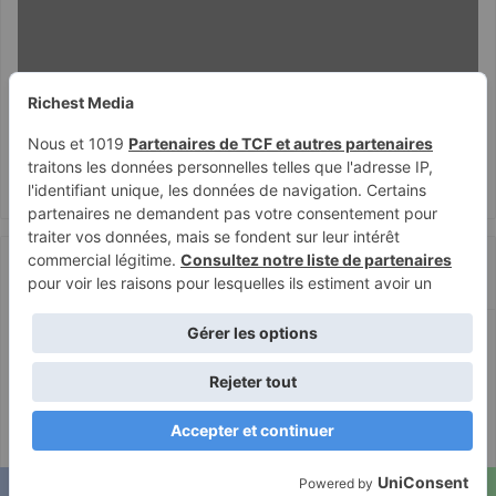
Récents
Populaires
How Mobile-First
Casino Platforms
Appeal to