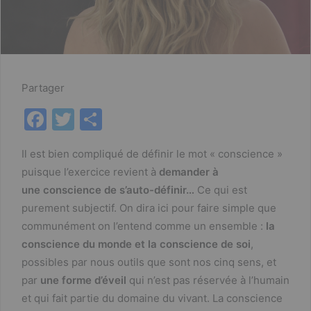
Partager
F
T
P
a
w
ar
Il est bien compliqué de définir le mot « conscience »
c
itt
ta
puisque l’exercice revient à
demander à
e
er
g
une conscience de s’auto-définir…
Ce qui est
b
er
purement subjectif. On dira ici pour faire simple que
o
communément on l’entend comme un ensemble :
la
conscience du monde
et la conscience de soi
,
o
possibles par nous outils que sont nos cinq sens, et
k
par
une forme d’éveil
qui n’est pas réservée à l’humain
et qui fait partie du domaine du vivant. La conscience