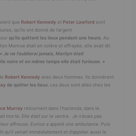
uvient que
Robert Kennedy
et
Peter Lawford
sont
eures, qu’ils ont donné de l’argent
pour
qu’ils quittent les lieux pendant une heure
. Au
lyn Monroe était en colère et effrayée, elle avait dit
« Je ne l’oublierai jamais, Marilyn était
lle noire et en même temps elle était furieuse. »
 de
Robert Kennedy
avec deux hommes. Ils donnèrent
ray
de quitter les lieux.
Les deux sont allés chez les
ice Murray
retournent dans l’hacienda, dans le
tait morte. Elle était sur le ventre. Je n’avais pas
couleur affreuse. Eunice a appelé une ambulance. Puis
it qu’il venait immédiatement et d’appeler aussi le