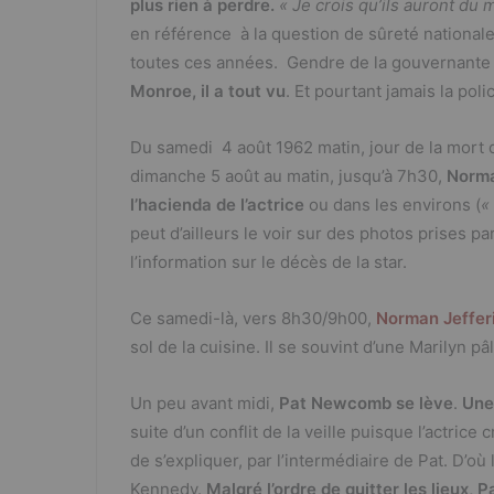
plus rien à perdre.
« Je crois qu’ils auront du 
e
er
g
en référence à la question de sûreté nationale 
b
er
toutes ces années. Gendre de la gouvernant
o
Monroe, il a tout vu
. Et pourtant jamais la poli
o
Du samedi 4 août 1962 matin, jour de la mort 
k
dimanche 5 août au matin, jusqu’à 7h30,
Norma
l’hacienda de l’actrice
ou dans les environs (
«
peut d’ailleurs le voir sur des photos prises pa
l’information sur le décès de la star.
Ce samedi-là, vers 8h30/9h00,
Norman Jeffer
sol de la cuisine. Il se souvint d’une Marilyn pâl
Un peu avant midi,
Pat Newcomb se lève
.
Une
suite d’un conflit de la veille puisque l’actric
de s’expliquer, par l’intermédiaire de Pat. D’où
Kennedy.
Malgré l’ordre de quitter les lieux