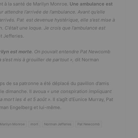
t à la santé de Marilyn Monroe.
Une ambulance est
ur attendre l’arrivée de l’ambulance. Avant qu’elle
arrivés. Pat est devenue hystérique, elle s’est mise à
n. C’était une loque. Je crois que l’ambulance est
t Jefferies.
rilyn est morte
. On pouvait entendre Pat Newcomb
a s’est mis à grouiller de partout »,
dit Norman
rps de sa patronne a été déplacé du pavillon d’amis
le dimanche. Il avoua
« une conspiration impliquant
a mort les 4 et 5 août »
. Il s’agît d’Eunice Murray, Pat
man Engelberg et lui-même.
Marilyn Monroe
mort
Norman Jefferies
Pat Newcomb