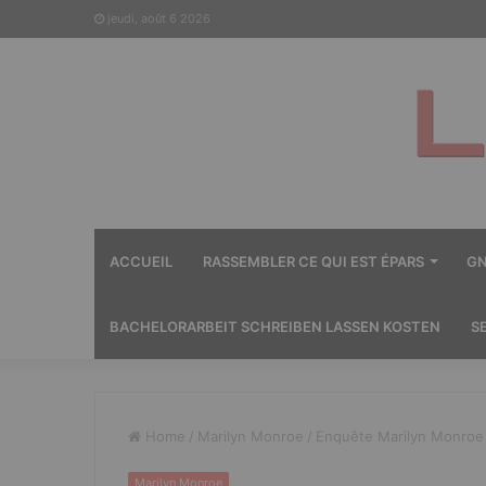
jeudi, août 6 2026
ACCUEIL
RASSEMBLER CE QUI EST ÉPARS
GN
BACHELORARBEIT SCHREIBEN LASSEN KOSTEN
S
Home
/
Marilyn Monroe
/
Enquête Marilyn Monroe –
Marilyn Monroe