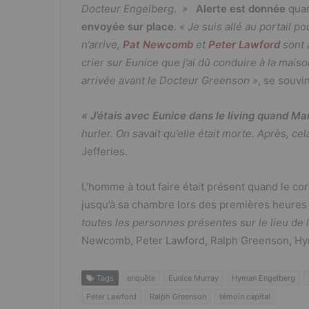
Docteur Engelberg. »
Alerte est donnée
quan
envoyée sur place
.
« Je suis allé au portail po
n’arrive,
Pat Newcomb
et
Peter Lawford
sont 
crier sur Eunice que j’ai dû conduire à la maiso
arrivée avant le Docteur Greenson »
, se souvin
« J’étais avec Eunice dans le living quand Ma
hurler. On savait qu’elle était morte. Après, cel
Jefferies.
L’homme à tout faire était présent quand le co
jusqu’à sa chambre lors des premières heures 
toutes les personnes présentes sur le lieu de l
Newcomb, Peter Lawford, Ralph Greenson, Hy
Tags
enquête
Eunice Murray
Hyman Engelberg
Peter Lawford
Ralph Greenson
témoin capital