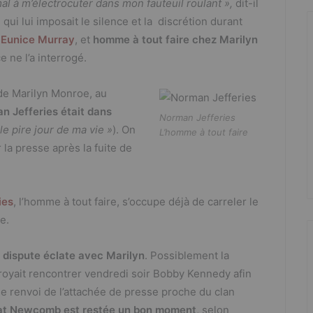
mal à m’électrocuter dans mon fauteuil roulant »,
dit-il
qui lui imposait le silence et la discrétion durant
e
Eunice Murray
, et
homme à tout faire chez Marilyn
ce ne l’a interrogé.
de Marilyn Monroe, au
n Jefferies
était dans
Norman Jefferies
 le pire jour de ma vie »
). On
L’homme à tout faire
r la presse après la fuite de
ies
, l’homme à tout faire, s’occupe déjà de carreler le
e.
 dispute éclate avec Marilyn
. Possiblement la
e croyait rencontrer vendredi soir Bobby Kennedy afin
 le renvoi de l’attachée de presse proche du clan
, Pat Newcomb est restée un bon moment,
selon