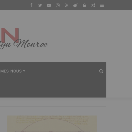
Facebook
Twitter
YouTube
Instagram
RSS
Dailymotion
Connexion
Article
Sidebar
Aléatoire
(barre
latérale)
Rechercher
MMES-NOUS