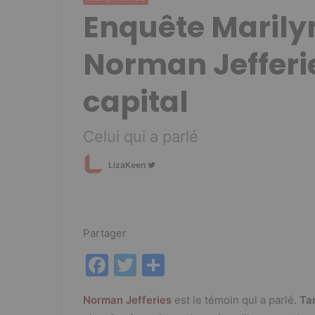
Enquête Marily
Norman Jefferie
capital
Celui qui a parlé
Follow
LizaKeen
on
Twitter
Partager
F
T
P
a
w
ar
Norman Jefferies
est le témoin qui a parlé.
Ta
c
itt
ta