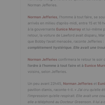
Norman Jefferies.
Norman Jefferies
, l’homme à tout faire, se so
arrivés en milieu d’après-midi, entre 15 et 16 h
à la gouvernante
Eunice Murray
et lui-même 
retour, la voiture de Lawford avait disparu, Mari
que Bobby l’avait menacée, raconte Jefferies :
complètement hystérique. Elle avait une troui
Norman Jefferies
confirmera le retour le soir
l’ordre à l’homme à tout faire et à
Eunice Mur
voisins, selon Jefferies.
Un peu avant 22h45,
Norman Jefferies
et
Eun
pavillon d’amis, raconte-t-il.
« J’ai cru qu’elle é
l’impression qu’elle respirait. Elle avait une 
elle a téléphoné au Docteur Greenson. Il lui a d