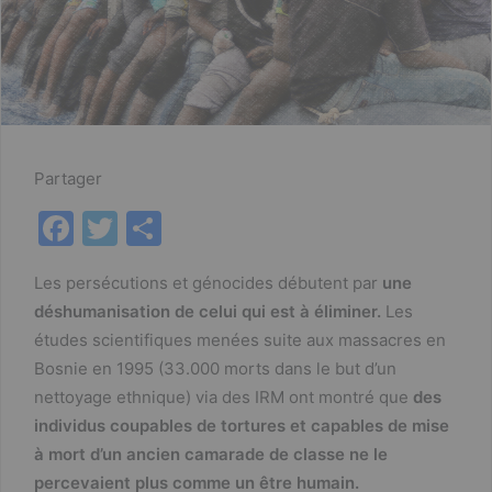
Partager
F
T
P
a
w
ar
Les persécutions et génocides débutent par
une
c
itt
ta
déshumanisation de celui qui est à éliminer.
Les
e
er
g
études scientifiques menées suite aux massacres en
b
er
Bosnie en 1995 (33.000 morts dans le but d’un
o
nettoyage ethnique) via des IRM ont montré que
des
individus coupables de tortures et capables de mise
o
à mort d’un ancien camarade de classe ne le
k
percevaient plus comme un être humain.