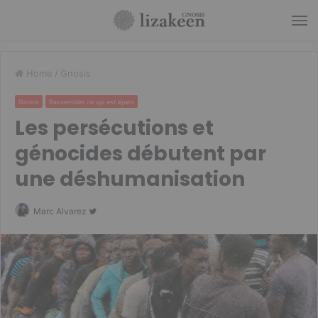
M
Home
/
Gnosis
Gnosis
Rassembler ce qui est épars
Les persécutions et
génocides débutent par
une déshumanisation
Follow
Marc Alvarez
on
Twitter