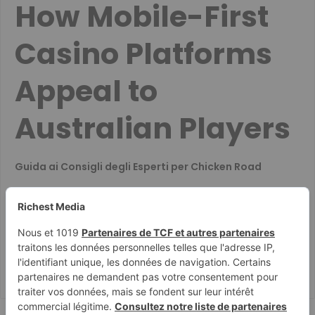
How Mobile-First
Casino Platforms
Appeal to
Australian Players
Guida ai Consigli degli Esperti per Chicken Road
Co decyduje o szybkim wypłacaniu wygranych w
kasynach
Guide for British Players on Casino Document
Submission and Data Security
Ausführliche Erklärung der Chicken Road