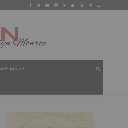
Facebook
Twitter
YouTube
Instagram
RSS
Dailymotion
Connexion
Article
Sidebar
Aléatoire
(barre
latérale)
Rechercher
MMES-NOUS