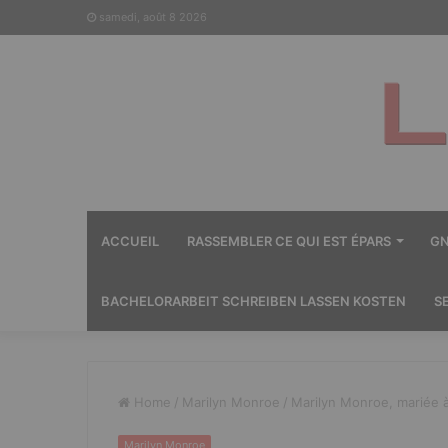
samedi, août 8 2026
ACCUEIL
RASSEMBLER CE QUI EST ÉPARS
GN
BACHELORARBEIT SCHREIBEN LASSEN KOSTEN
S
Home
/
Marilyn Monroe
/
Marilyn Monroe, mariée à
Marilyn Monroe