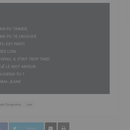
AIS PU T’AIMER,
ME PU TE L’AVOUER,
TU EST PARTI,
RÈS LOIN.
VENU, IL ÉTAIT TROP TARD
BLIÉ LE MOT AMOUR.
OUVIENS-TU ?
RMA JEANE
ane Dougherty
une
Partager par mail
Imprimer
k
Twitter