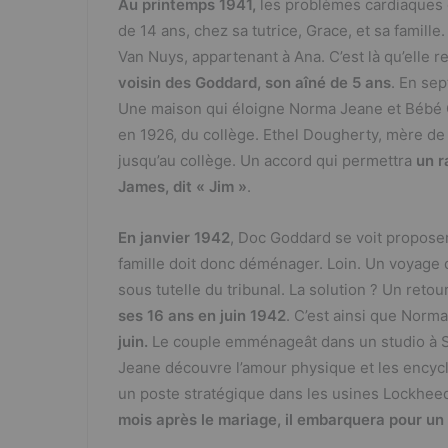
Au printemps 1941,
les problèmes cardiaques
c
itt
ta
de 14 ans, chez sa tutrice, Grace, et sa famil
e
er
g
Van Nuys, appartenant à Ana. C’est là qu’elle 
b
er
voisin des Goddard, son aîné de 5 ans
. En se
o
Une maison qui éloigne Norma Jeane et Bébé Go
en 1926, du collège. Ethel Dougherty, mère de 
o
jusqu’au collège. Un accord qui permettra
un r
k
James, dit « Jim »
.
En janvier 1942
, Doc Goddard se voit proposer 
famille doit donc déménager. Loin. Un voyage
sous tutelle du tribunal. La solution ? Un retou
ses 16 ans en juin 1942
. C’est ainsi que Norm
juin.
Le couple emménageât dans un studio à 
Jeane découvre l’amour physique et les encyc
un poste stratégique dans les usines Lockheed
mois après le mariage, il embarquera pour un