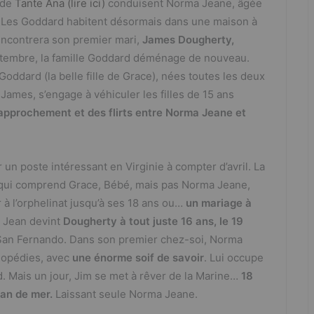
 de
Tante Ana (lire ici)
conduisent Norma Jeane, âgée
le. Les Goddard habitent désormais dans une maison à
rencontrera son premier mari,
James Dougherty,
ptembre, la famille Goddard déménage de nouveau.
ddard (la belle fille de Grace), nées toutes les deux
James, s’engage à véhiculer les filles de 15 ans
approchement et des flirts entre Norma Jeane et
un poste intéressant en Virginie à compter d’avril. La
 qui comprend Grace, Bébé, mais pas Norma Jeane,
r à l’orphelinat jusqu’à ses 18 ans ou…
un mariage à
a Jean devint
Dougherty à tout juste 16 ans, le 19
San Fernando. Dans son premier chez-soi, Norma
lopédies, avec
une énorme soif de savoir
. Lui occupe
. Mais un jour, Jim se met à rêver de la Marine…
18
 an de mer.
Laissant seule Norma Jeane.