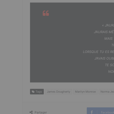
« J’AUR
J’AURAIS MÊ
MAIS 
T
LORSQUE TU ES RE
J’AVAIS OU
TE S
NO
Tags
James Dougherty
Marilyn Monroe
Norma Je
Faceboo
Partager